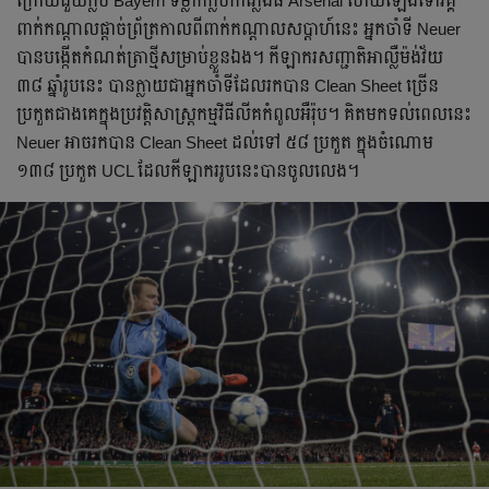
ក្រោយ​ជួយ​ក្លឹប Bayern ទម្លាក់​ក្លឹប​កាំភ្លើង​ធំ Arsenal ហើយ​ឡើង​ទៅ​វគ្គ​
ពាក់​កណ្ដាល​ផ្ដាច់ព្រ័ត្រ​កាល​ពី​ពាក់​កណ្ដាល​សប្ដាហ៍​នេះ អ្នក​ចាំ​ទី Neuer
បាន​បង្កើត​កំណត់ត្រា​ថ្មី​សម្រាប់​ខ្លួន​ឯង។ កីឡាករ​សញ្ជាតិ​អាល្លឺម៉ង់​វ័យ
៣៨ ឆ្នាំ​រូប​នេះ បាន​ក្លាយ​ជា​អ្នក​ចាំ​ទី​ដែល​រក​បាន​ Clean Sheet ច្រើន​
ប្រកួត​ជាង​គេ​ក្នុង​ប្រវត្តិសាស្ត្រ​កម្មវិធី​លីគ​កំពូល​អឺរ៉ុប។ គិត​មក​ទល់​ពេល​នេះ
Neuer អាច​រក​បាន​ Clean Sheet ដល់​ទៅ ៥៨ ប្រកួត ក្នុង​ចំណោម​
១៣៨ ប្រកួត UCL ដែល​កីឡាករ​រូប​នេះ​បាន​ចូល​លេង។