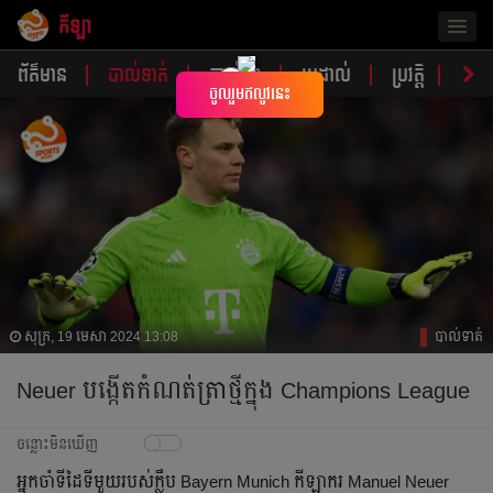
កីឡា
Togg
navig
ព័ត៌មាន
បាល់ទាត់
បាល់ទះ
ប្រដាល់
ប្រវត្តិ​​
វិភា
×
ចូលរួមឥលូវនេះ
សុក្រ, 19 មេសា 2024 13:08
បាល់ទាត់
Neuer បង្កើត​កំណត់ត្រា​ថ្មី​ក្នុង Champions League
ចន្លោះមិនឃើញ
អ្នក​ចាំ​ទី​ដៃ​ទី​មួយ​របស់​ក្លឹប Bayern Munich កីឡាករ Manuel Neuer