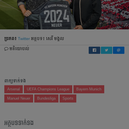
ប្រភព៖
Twitter
អត្ថបទ៖ សេរី មង្គល
មតិយោបល់
ពាក្យទាក់ទង
Arsenal
UEFA Champions League
Bayern Munich
Manuel Neuer
Bundesliga
Sports
អត្ថបទទាក់ទង