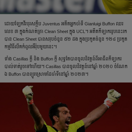
ដោយ​ឡែក​​វីរបុរស​ក្លឹប Juventus អតីត​អ្នក​ចាំ​ទី Gianluigi Buffon ឈរ​
លេខ ៣ ក្នុង​កំណត់​ត្រា Clean Sheet ក្នុង UCL។ អតីត​កីឡាករ​រូប​នេះ​រក​
បាន Clean Sheet ​បាន​សរុប​ចំនួន ៥២ ដង ក្នុង​ប្រកួត​ចំនួន ១២៤ ប្រកួត​
កម្មវិធី​លីគ​កំពូល​អឺរ៉ុប​មួយ​នេះ។
ទាំង Casillas ក្ដី និង Buffon ក្ដី សុទ្ធ​តែ​បាន​ចូល​និវត្តន៍​ពី​អាជីព​កីឡាករ​
បាល់ទាត់​រួច​ទៅ​ហើយ។ Casillas បាន​ចូល​និវត្តន៍​នៅ​ឆ្នាំ ២០២០ ចំណែក​
ឯ Buffon បាន​ព្យួរ​ស្រោម​ដៃ​ចាំ​ទី​នៅ​ឆ្នាំ ២០២៣។