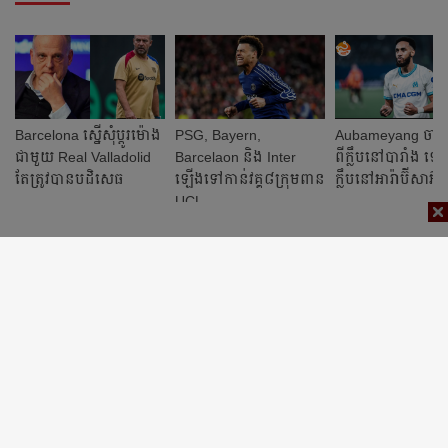
Barcelona ស្នើ​សុំ​ប្ដូរ​ម៉ោង​
PSG, Bayern,
Aubameyang ចាក
ជាមួយ Real Valladolid
Barcelaon និង Inter
ពី​ក្លឹប​នៅ​បារាំង​ ទៅ​
តែ​ត្រូវ​បាន​បដិសេធ​
ឡើង​ទៅ​កាន់​​វគ្គ​៨​ក្រុម​ពាន
ក្លឹប​នៅ​អារ៉ាប៊ីសាអ៊ូឌ
UCL