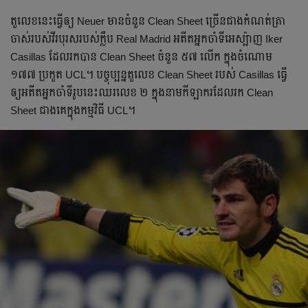
តួលេខ​នេះ​ធ្វើ​ឲ្យ Neuer មាន​ចំនួន Clean Sheet ច្រើន​ជាង​កំណត់​ត្រា​
ចាស់​របស់​វីរបុរស​របស់​ក្លឹប Real Madrid អតីត​អ្នក​ចាំ​ទី​អេស្ប៉ាញ Iker
Casillas ដែល​រក​បាន ​Clean Sheet ចំនួន ៥៧ លើក ក្នុង​ចំណោម
១៧៧ ប្រកួត UCL។ បច្ចុប្បន្ន​តួលេខ​ Clean Sheet របស់​ Casillas ធ្វើ​
ឲ្យ​អតីត​អ្នក​ចាំ​ទី​រូប​នេះ​ឈរ​លេខ ២ ក្នុង​នាម​កីឡាករ​ដែល​រក​ Clean
Sheet ជាង​គេ​ក្នុង​កម្មវិធី UCL។