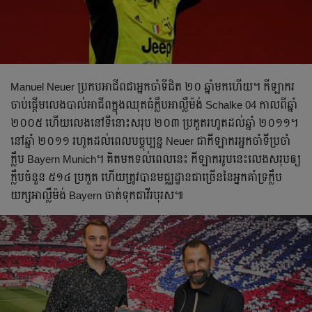
Manuel Neuer ប្រកប​អាជីព​ជា​អ្នក​ចាំ​ទី​ជិត​ ២០ ឆ្នាំ​មក​ហើយ។ កីឡាករ​
ចាប់​ផ្ដើម​លេង​បាល់​អាជីព​ក្នុង​ឈុត​ធំ​ក្លឹប​អាល្លឺម៉ង់ Schalke 04 កាល​ពី​ឆ្នាំ
២០០៥ ហើយ​លេង​នៅ​ទី​នោះ​សរុប​ ២០៣ ប្រកួត​រហូត​ដល់​ឆ្នាំ ២០១១។
នៅ​ឆ្នាំ ២០១១ រហូត​ដល់​ពេល​បច្ចុប្បន្ន Neuer ជា​កីឡាករ​អ្នក​ចាំ​ទី​ប្រចាំ​
ក្លឹប Bayern Munich។ គិត​មក​ទល់​ពេល​នេះ កីឡាករ​រូប​នេះ​លេង​សរុប​ឲ្យ​
ក្លឹប​ចំនួន ៥១៤ ប្រកួត ហើយ​ត្រូវ​បាន​មជ្ឈដ្ឋាន​ជា​ច្រើន​នៃ​អ្នក​គាំទ្រ​ក្លឹប​
យក្ស​អាល្លឺម៉ង់ Bayern ចាត់​ទុក​ជា​វីរបុរស៕