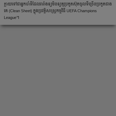
ក្លាយ​ទៅ​ជា​អ្នក​ចាំ​ទី​ដែល​រារាំង​ឲ្យ​មិន​ឲ្យ​គូ​ប្រកួត​ស៊ុត​ចូល​ទី​ច្រើន​ប្រកួត​ជាង​
គេ (Clean Sheet) ក្នុង​ប្រវត្តិសាស្ត្រ​កម្មវិធី UEFA Champions
League។