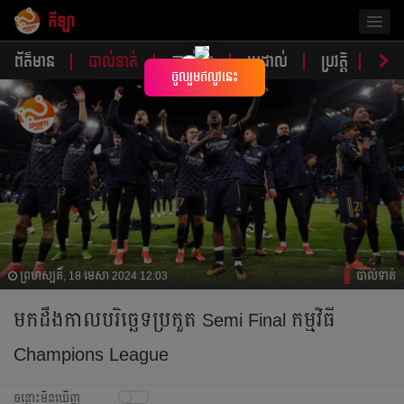
កីឡា
Togg
navig
ព័ត៌មាន
បាល់ទាត់
បាល់ទះ
ប្រដាល់
ប្រវត្តិ​​
វិភា
×
ចូលរួមឥលូវនេះ
ព្រហស្បតិ៍, 18 មេសា 2024 12:03
បាល់ទាត់
មក​ដឹង​កាល​បរិច្ឆេទ​ប្រកួត Semi Final កម្មវិធី
Champions League
ចន្លោះមិនឃើញ