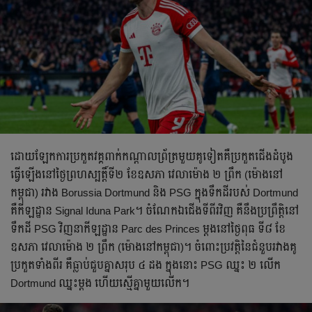
ដោយ​ឡែក​ការ​ប្រកួត​វគ្គ​ពាក់កណ្ដាល​ព្រ័ត្រ​មួយ​គូ​ទៀត​គឺប្រកួត​ជើង​ដំបូង​
ធ្វើ​ឡើង​នៅ​ថ្ងៃ​ព្រហស្បត្តិ៍​ទី២ ខែ​ឧសភា វេលា​ម៉ោង ២ ព្រឹក (ម៉ោង​នៅ​
កម្ពុជា) រវាង Borussia Dortmund និង PSG ក្នុង​ទឹកដី​របស់​ Dortmund
គឺ​កីឡដ្ឋាន Signal Iduna Park។ ចំណែក​ឯ​ជើង​ទី​ពីរ​វិញ គឺ​នឹង​ប្រព្រឹត្តិ​នៅ​
ទឹកដី PSG វិញ​នា​កីឡដ្ឋាន Parc des Princes ម្ដង​នៅ​ថ្ងៃ​ពុធ​ ទី៨ ខែ​
ឧសភា វេលា​ម៉ោង ២ ព្រឹក (ម៉ោង​នៅ​កម្ពុជា)។​ ចំពោះ​ប្រវត្តិ​នៃ​ជំនួប​រវាង​គូ​
ប្រកួត​ទាំង​ពីរ គឺ​ធ្លាប់​ជួប​គ្នា​សរុប ៤ ដង ក្នុង​នោះ PSG ឈ្នះ ២ លើក
Dortmund ឈ្នះ​ម្ដង ហើយ​ស្មើ​គ្នា​មួយ​លើក។