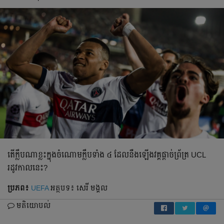
តើ​ក្លឹប​ណា​ខ្លះ​ក្នុង​ចំណោម​ក្លឹប​ទាំង ៤ ដែល​នឺង​ឡើង​វគ្គ​ផ្ដាច់​ព្រ័ត្រ UCL
រដូវ​កាល​នេះ?
ប្រភព៖
UEFA
អត្ថបទ៖ សេរី មង្គល
មតិយោបល់