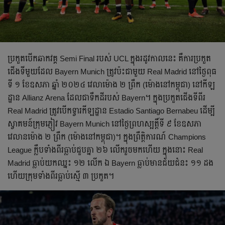
ប្រកួត​បើក​ឆាក​វគ្គ​ Semi Final របស់ UCL ក្នុង​រដូវ​កាល​នេះ គឺ​ការ​ប្រកួត​
ជើង​ទី​មួយ​ដែល Bayern Munich ត្រូវ​ប៉ះ​ជាមួយ​ Real Madrid នៅ​ថ្ងៃ​ពុធ​
ទី ១ ខែ​ឧសភា ឆ្នាំ ២០២៤ វេលា​ម៉ោង ២ ព្រឹក (ម៉ោង​នៅ​កម្ពុជា) នៅ​កីឡ
ដ្ឋាន Allianz Arena ដែល​ជា​ទឹក​ដី​របស់ Bayern។ ក្នុង​ប្រកួត​ជើង​ទី​ពីរ
Real Madrid ត្រូវ​បើក​ទ្វារ​កីឡដ្ឋាន Estadio Santiago Bernabeu ដើម្បី​
ស្វាគមន៍​ក្រុម​ភ្ញៀវ​ Bayern Munich នៅ​ថ្ងៃ​ព្រហស្បត្តិ៍​ទី ៩ ខែ​ឧសភា
វេលាន​ម៉ោង ២ ព្រឹក (ម៉ោង​នៅ​កម្ពុជា)។ ក្នុង​ព្រឹត្តិការណ៍ Champions
League ក្លឹប​ទាំង​ពីរ​ធ្លាប់​ជួប​គ្នា ២៦ លើក​រួច​មក​ហើយ ក្នុង​នោះ Real
Madrid ធ្លាប់​យក​ឈ្នះ ១២ លើក ឯ​ Bayern ធ្លាប់​មាន​ជ័យ​ជំនះ ១១ ដង
ហើយ​ក្រុម​ទាំង​ពីរ​ធ្លាប់​ស្មើ ៣ ប្រកួត។