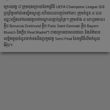
ក្រោយ​វគ្គ​ ៨ ក្រុម​ចុង​ក្រោយ​នៃ​កម្មវិធី UEFA Champions League បាន​
ប្រព្រឹត្ត​ទៅ​យ៉ាង​ស្វិតស្វាញ ហើយ​បាន​បញ្ចប់​ទៅ​នោះ ក្រុម​ចំនួន ៤ បាន​
ឈ្នះ​ឡើង​ទៅ​លេង​វគ្គ​ពាក់​កណ្ដាល​ផ្ដាច់ព្រ័ត្រ។ ក្រុម​ទាំង ៤ នោះ​រួម​មាន៖
ក្លឹប Borussia Dortmund ក្លឹប Paris Saint Germain ក្លឹប Bayern
Munich និង​ក្លឹប Real Madrid។ ខាង​ក្រោម​ជា​ពេល​វេលា និង​ព័ត៌មាន​
លម្អិត​មួយ​ចំនួន​ទាក់​ទង​នឹង​ប្រកួត​វគ្គ​ Semi Final នៃ​កម្មវិធី​លីគ​កំពូល​
អឺរ៉ុប។