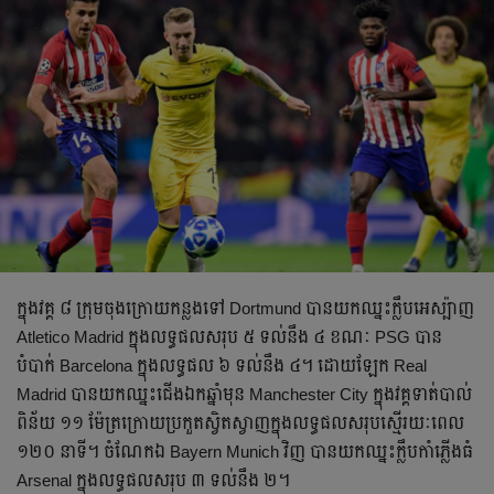
ក្នុង​វគ្គ ៨ ក្រុម​ចុង​ក្រោយ​កន្លង​ទៅ Dortmund បាន​យក​ឈ្នះ​ក្លឹប​អេស្ប៉ាញ
Atletico Madrid ក្នុង​លទ្ធផល​សរុប ៥ ទល់​នឹង ៤ ខណៈ PSG បាន​
បំបាក់ Barcelona ក្នុង​លទ្ធផល ៦ ទល់​នឹង ៤។ ដោយ​ឡែក Real
Madrid បាន​យក​ឈ្នះ​ជើង​ឯក​ឆ្នាំ​មុន Manchester City ក្នុង​វគ្គ​ទាត់​បាល់​
ពិន័យ ១១​ ម៉ែត្រ​ក្រោយ​ប្រកួត​ស្វិតស្វាញ​ក្នុង​លទ្ធផល​សរុប​ស្មើ​រយៈ​ពេល
១២០ នាទី។ ចំណែក​ឯ Bayern Munich វិញ បាន​យក​ឈ្នះ​ក្លឹប​កាំភ្លើង​ធំ
Arsenal ក្នុង​លទ្ធផល​សរុប ៣ ទល់​នឹង ២។