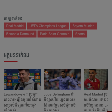
ពាក្យទាក់ទង
Real Madrid
UEFA Champions League
Bayern Munich
Borussia Dortmund
Paris Saint Germain
Sports
អត្ថបទទាក់ទង
Lewandowski ​៖ ប្រកួត​
Jude Bellingham ជា​
Real Madrid រួចរាល់​
នេះ​ជា​មេរៀន​មួយ​ដ៏​សំខាន់​
កីឡាករ​វ័យ​ក្មេង​ជាង​គេ​
ការ​ចំណាយ​២៥​​លាន​​អ
សម្រាប់​​កីឡាករ​វ័យ​ក្មេង​
ដែល​តម្លៃ​ខ្ពស់​បំផុត​លើ​
លើ​ខ្សែ​ការពារ​ Live
ទាំង​អស់​
ពិភពលោក​
រូប​នេះ​តែ​ក្លិប​ឆ្លើយ​