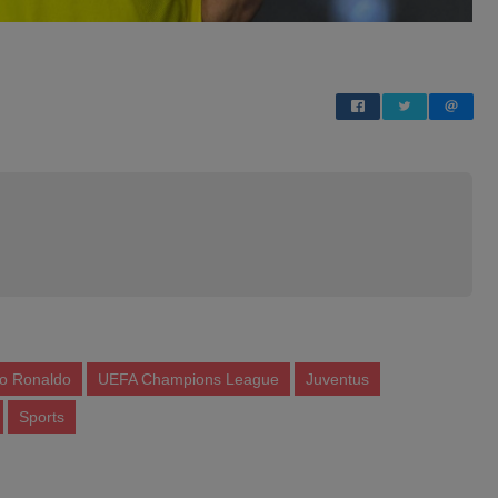
no Ronaldo
UEFA Champions League
Juventus
Sports