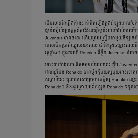
ដើម​ហេតុ​​នៃ​រឿង​ក្ដី​នេះ គឺ​កើត​ឡើង​ក្នុង​អំឡុង​ពេល​វិបត
ជួប​វិបត្តិ​ហិរញ្ញវត្ថុ​ធ្ងន់ធ្ងរ​ដែល​ធ្វើ​ឲ្យ​ប៉ះពាល់​ដល់​ការ
Juventus បាន​ចរចា ហើយ​ព្រម​ព្រៀង​ជាមួយ​កីឡាករ​ដែល​រួ
ពេល​បើក​ប្រាក់​ឈ្នួល​រយៈ​ពេល ៤ ខែ​ក្នុង​ចន្លោះ​ពេល​
វត្ថុ​ខ្លាំង។ ក្នុង​ករណី​ Ronaldo គឺ​ក្លឹប​ Juventus ជ
ទោះ​ជា​យ៉ាង​ណា គិត​មក​ទល់​ពេល​នេះ ក្លឹប​ Juventus ន
វេលា​ឆ្នាំ​មុន Ronaldo បាន​ប្ដឹង​ក្លឹប​យក្ស​មួយ​នេះ​ទៅ
សប្ដាហ៍​នេះ តុលាការ​សម្រេច​កាត់​ក្ដី​ឲ្យ​ Ronaldo ឈ្
Ronaldo។ គិត​គូរ​ក្រោយ​បង់​ពន្ធ​រួច Ronaldo ទទួល​ប