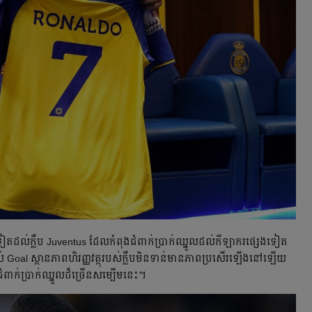
ែម​ទៀត​ដល់​ក្លឹប Juventus ដែល​កំពុង​ជំពាក់​ប្រាក់​ឈ្នួល​ដល់​កីឡាករ​ផ្សេង​ទៀត
​ Goal ស្ថាន​ភាព​ហិរញ្ញវត្ថុ​របស់​ក្លឹប​មិន​ទាន់​មាន​ភាព​ប្រសើរ​ឡើង​នៅ​ឡើយ
ំពាក់​ប្រាក់​ឈ្នួល​ដ៏​ច្រើន​សម្បើម​នេះ។