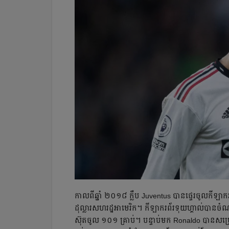
កាល​ពី​ឆ្នាំ ២០១៨ ក្លឹប Juventus បាន​ផ្ទេរ​ចូល​កីឡាក
ដុល្លារ​សហរដ្ឋអាមេរិក។ កីឡាករ​ព័រទុយហ្គាល់​បាន​ចំ
ស៊ុតចូល ១០១ គ្រាប់។ បន្ទាប់​មក Ronaldo បាន​សម្