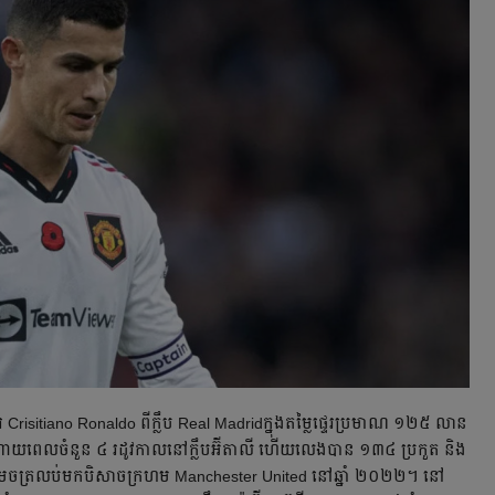
រ​ Crisitiano Ronaldo ពី​ក្លឹប Real Madridក្នុង​តម្លៃ​ផ្ទេរ​ប្រមាណ ១២៥ លាន​
ណាយ​ពេល​ចំនួន ៤ រដូវ​កាល​នៅ​ក្លឹប​អ៊ីតាលី ហើយ​លេង​បាន ១៣៤ ប្រកួត និង​
រេច​ត្រលប់​មក​បិសាច​ក្រហម Manchester United នៅ​ឆ្នាំ ២០២២។ នៅ​