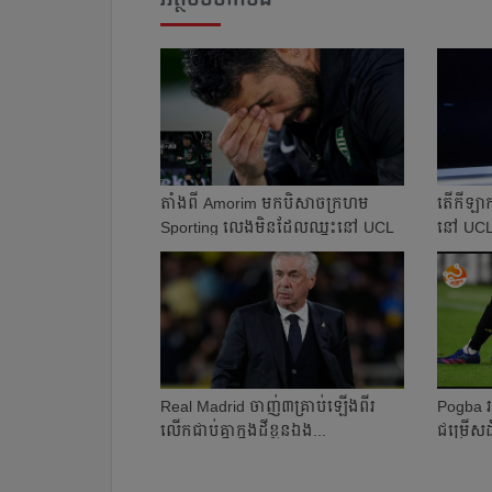
តាំង​ពី Amorim ​​មក​បិសាច​ក្រហម
តើ​កីឡាក
Sportin​g លេង​មិនដែល​ឈ្នះ​នៅ UCL
នៅ UCL 2
Real Madrid ​ចាញ់​​៣​គ្រាប់​ឡើង​ពីរ​
Pogba រង
លើក​ជាប់​គ្នា​ក្នុង​ដី​ខ្លួន​ឯង​​...
ជម្រើស​ដ
១...