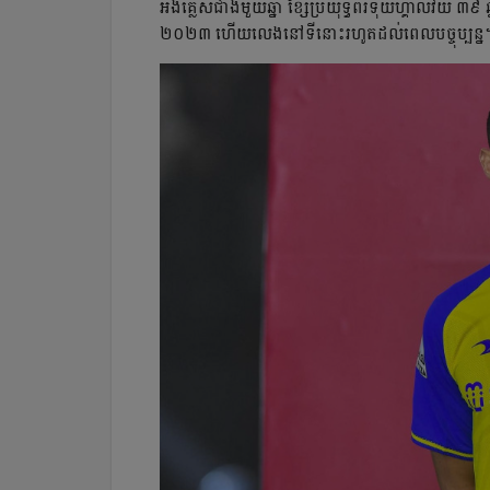
អង់គ្លេស​ជាង​មួយ​ឆ្នាំ ខ្សែ​ប្រយុទ្ធ​ព័រទុយហ្គាល់​វ័យ ៣៩ 
២០២៣ ហើយ​លេង​នៅ​ទី​នោះ​រហូត​ដល់​ពេល​បច្ចុប្បន្