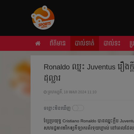
ព័ត៌មាន
បាល់ទាត់
បាល់ទះ
ប
Ronaldo ឈ្នះ​ Juventus រឿង​ក្ដី​ក្ដ
ដុល្លារ
ព្រហស្បតិ៍, 18 មេសា 2024 11:10
ចន្លោះមិនឃើញ
ខ្សែ​ប្រយុទ្ធ Cristiano Ronaldo បាន​ឈ្នះ​ក្លឹប Juventus 
សហរដ្ឋអាមេរិក​ឲ្យ​កីឡាករ​ព័រទុយហ្គាល់ នៅ​ពេល​ដែល​រូប