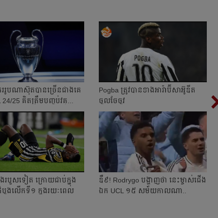
រ​រូប​ណា​ស៊ុត​បាន​ច្រើនជាងគេ​
Pogba ត្រូវ​បាន​ខាង​អារ៉ាប៊ីសាអ៊ូឌីត​
4/25 គិត​ត្រឹម​បញ្ចប់​វគ្...
ចូល​ចែចូវ
​របួស​ទៀត ក្រោយ​ជាប់​ក្នុង​
ឌឺ៩! Rodrygo បង្ហាញ​​ថា នេះ​ម្ចាស់​ជើង​
ំបូង​លើក​ទី១ ក្នុង​រយៈពេល
ឯក​ UCL ១៥ សម័យ​​កាល​ណា​​​..