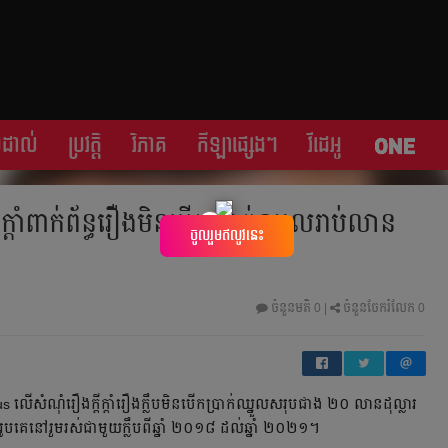
្រដាល់
ប្រវត្តិ​​
វិភាគ
កីឡា​ផ្សេង​ៗ
វីដេអូ
ាំ​ពាក់ព័ន្ធ​រឿង​មិន​បើក​ប្រាក់​ឈ្នួល​រាប់លាន​
×
ចូលរួមឥលូវនេះ
ចំនួនមតិ
0
|
ចំនួនចែករំលែក 0
លើ​សំណុំ​រឿង​ក្ដី​ក្ដាំ​រឿង​ក្លឹប​មិន​បើក​ប្រាក់​ឈ្នួល​សរុប​ជាង ២០ លាន​ដុល្លារ​
​គេ​នៅ​រួម​រស់​ជាមួយ​ក្លឹប​ពី​ឆ្នាំ ២០១៨ ដល់​ឆ្នាំ ២០២១។