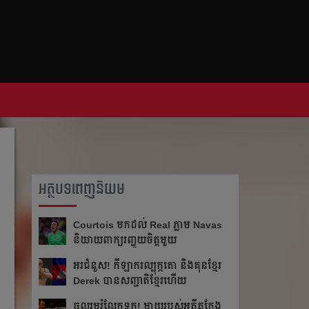
អត្ថបទពេញនិយម
Courtois មក​ដល់​ Real ភ្លាម​​ Navas
និយាយ​ពាក្យ​រញ្ជួយ​ចិត្ត​មួយ​
អរ​ជំនួស!​ កីឡាករ​ល្បុក្កតោ​ និង​គុន​ខ្មែរ​
Derek​ បាន​សញ្ជាតិ​ខ្មែរ​ហើយ​
ចូលរួម​រំលែក​ទុក្ខ​! ម្ដាយ​របស់​អតីត​កែង​