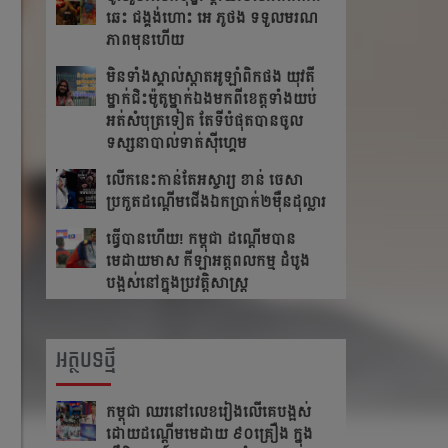
ឆេះ​ ជង្គង់​ហោះ​ អេ​ ភូថង​ ទទួល​មរណ
ភាព​មុន​ហើយ
មិនទាំងស្គាល់ស្តាតអូឡាំពិកផង យុវតី
ម្នាក់ជិះម៉ូតូម្នាក់ឯងមកពីខេត្ត​ទាំង​យប់
អត់សំបុត្រទៀត តែ​ទី​បំផុត​បាន​ចូល​
ទស្សនា​បាល់ទាត់ស៊ីហ្គេម
លើក​នេះ​កាន់​តែ​អស្ចារ្យ ខាន់ ចេសា
ប្រកួត​ដណ្តើម​ជើង​ឯកប្រាក់២ម៉ឺនដុល្លារ​
ធ្វើបានហើយ! កម្ពុជា ដណ្តើមបាន
មេដាយមាស កីឡាអត្តពលកម្ម ដំបូង
បង្អស់នៅក្នុងប្រវត្តិសាស្រ្ត
អត្ថបទថ្មី
កម្ពុជា​ ឈរនៅលេខរៀងលើគេបង្អស់​
ដោយដណ្ដើមមេដាយ​ ៩០គ្រឿង ក្នុង