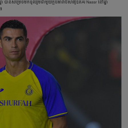
ឆ្នាំ បាន​សម្រេច​មក​ចូល​រួម​ជាមួយ​ក្លឹប​អារ៉ាប៊ីសាអ៊ូឌីតAl Nassr នៅ​ឆ្នាំ
ន៕