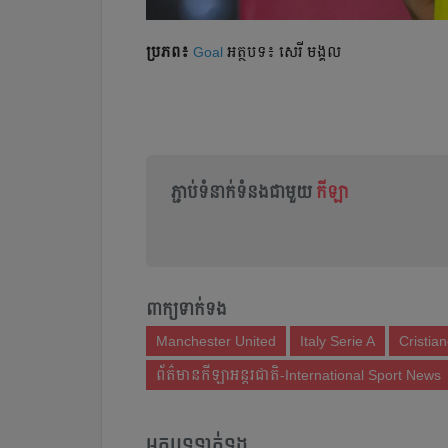
ប្រភព៖
Goal
អត្ថបទ៖ សេរី មង្គល
ភ្ជាប់ទំនាក់ទំនងជាមួយ
កីឡា
ពាក្យទាក់ទង
Manchester United
Italy Serie A
Cristia
ព័ត៌មានកីឡាអន្តរជាតិ-International Sport News
អត្ថបទទាក់ទង