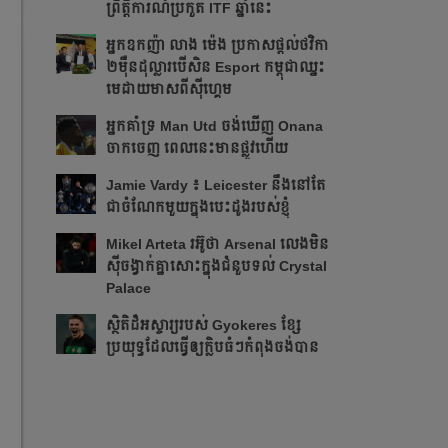
ព្រឹត្ដិការណ៍ប្រកួត ITF​ ឆ្នាំនេះ
អ្នក​ឧកញ៉ា លាង ម៉េង ​ប្រកាស​ផ្ដល់​ថវិកា​
២​ម៉ឺន​ដុល្លារ​បើ​សិន​​ Esport កម្ពុជា​​ឈ្នះ​​
មេដាយ​មាស​ពី​ស៊ីហ្គេម​
អ្នក​គាំទ្រ Man Utd ចង់​ឃើញ Onana
ចាកចេញ​ ពេលនេះ​មាន​ផ្លូវ​ហើយ​​
Jamie Vardy ៖ Leicester នឹង​នៅ​តែ​
ជា​ចំណែក​មួយ​ក្នុង​បេះដូង​របស់​ខ្ញុំ​
Mikel Arteta ​រអ៊ូ​ថា​​ Arsenal លេង​មិន​
ស៊ី​ចង្វាក់​គ្នា​​សោះ​ក្នុង​ជំនួប​ទល់ Crystal
Palace
​ស្ថិតិ​ដ៏​អស្ចារ្យ​​របស់ Gyokeres ខ្សែ​
ប្រយុទ្ធ​ដែល​​ធ្វើ​ឲ្យ​ក្លិប​ធំៗ​កំពុង​ចង់បាន​