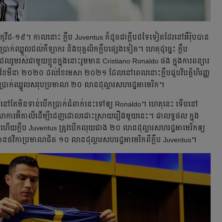
្តិ​កូវីដ-១៩។ កាល​នោះ​ ក្លឹប Juventus ក៏​ដូច​ជា​ក្លឹប​ដទៃ​ទៀត​ដែរ​នៅ​អឺរ៉ុប​បាន​
​បើក​ប្រាក់​ឈ្នួល​ដល់​កីឡាករ​ និង​បុគ្គលិក​ក្លឹប​ផ្សេង​ទៀត។ ហេតុ​ដូច្នេះ ក្លឹប
ម​រស់​ជាមួយ​ខ្លួន​ក្នុង​នោះ​រួម​មាន Cristiano Ronaldo ផង ក្នុង​ការ​ពន្យារ​
ពី​ខែ​មីនា ២០២០ ដល់​ខែ​មេសា ២០២១ ដែល​នៅ​ពេល​នោះ​ក្លឹប​ជួប​វិបត្តិ​ហិរញ្ញ
ំពាក់​ប្រាក់​ឈ្នួល​សរុប​ប្រមាណ ២០ លាន​ដុល្លារ​សហរដ្ឋអាមេរិក។
ៅ​តែ​មិន​ទាន់​បើក​ប្រាក់​ជំពាក់​នេះ​ទៅ​ឲ្យ Ronaldo។ ហេតុ​នេះ ទើប​នៅ​
​តុលាការ​អ៊ីតាលី​ដើម្បី​ដេញ​ដោល​ដោះ​ស្រាយ​រឿង​មួយ​នេះ។​ ជា​លទ្ធផល ក្នុង​
នះ ហើយ​ក្លឹប Juventus ត្រូវ​បើក​លុយ​ជាង ២០ លាន​ដុល្លារ​សហរដ្ឋអាមេរិក​ឲ្យ
ាន​ថវិកា​ប្រមាណ​ជិត ១០ លាន​ដុល្លារ​សហរដ្ឋអាមេរិក​ពី​ក្លឹប​ Juventus។