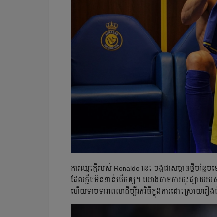
ការ​ឈ្នះ​ក្ដី​របស់ Ronaldo នេះ បង្ក​ជា​សម្ពាធ​ថ្មី​បន្ថ
ដែល​ក្លឹប​មិន​ទាន់​បើក​ឲ្យ។ យោង​តាម​ការ​ចុះ​ផ្សាយ​របស់
ហើយ​ទាម​ទារ​ពេល​ដើម្បី​រក​វិធី​ក្នុង​ការ​ដោះ​ស្រាយ​រឿង​ជ