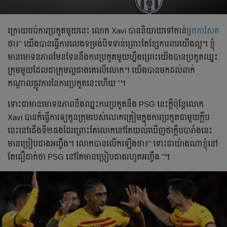
ក្រោយ​ចប់​ការ​ប្រកួត​មួយ​នេះ​ លោក​ Xavi បាន​និយាយ​ទៅ​កាន់​
អ្នកកាសែត​
ថា​៖" យើង​បាន​ធ្វើ​ការ​លេង​ទម្រង់​បិទ​ទាន់​ព្រោះ​តែ​ខ្សែការពារ​យើង​ល្អ​។ ខ្ញុំ​
មាន​មោទនភាព​មែន​ទែន​នឹង​ការ​ប្រកួត​មួយ​ហ្នឹង​ព្រោះ​យើង​បាន​ប្រកួត​ឈ្នះ​
ក្រុម​មួយ​ដែល​ជា​ក្រុម​ល្អ​ជាង​គេ​លើ​លោក​។ យើង​បាន​មក​ដល់​ពាក់​
កណ្ដាល​ផ្លូវការ​នៃ​ការ​ប្រកួត​នេះ​ហើយ​ "។
ទោះ​ជា​មាន​មោទនភាព​នឹង​ឈ្នះ​ការ​ប្រកួត​នឹង​ PSG នេះ​ក្ដី​ប៉ុន្តែ​លោក​
Xavi បាន​ក៏​ធ្វើ​ការ​ឲ្យ​កូន​ក្រុម​របស់​លោក​ត្រៀម​ក្នុង​ការ​ប្រកួត​ជា​មួយ​ក្លឹប​
នេះ​នៅ​ជើង​ទី​២ផង​ដែរ​ព្រោះ​តែ​លោក​នៅ​តែ​យល់​ឃើញ​ថា​ក្លឹប​បារាំង​នេះ​
មាន​ប្រៀប​ជាង​អញ្ចឹង​។ លោក​បាន​លើក​ឡើង​ថា​៖" ទោះ​ជា​យ៉ាង​ណា​ខ្ញុំ​នៅ​
តែ​ជឿជាក់​ថា​ PSG នៅ​តែ​មាន​ប្រៀប​ជាង​រហូត​អញ្ចឹង​ "។