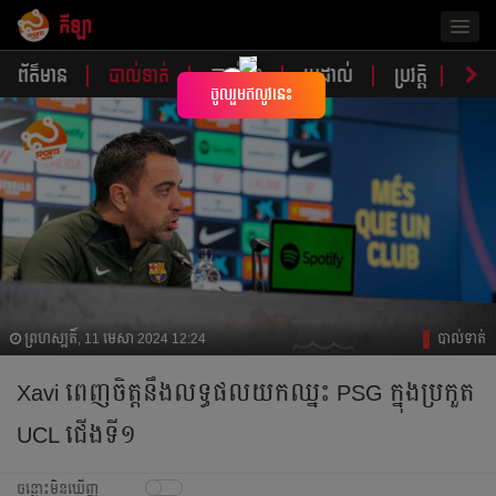
កីឡា
Togg
navig
ព័ត៌មាន
បាល់ទាត់
បាល់ទះ
ប្រដាល់
ប្រវត្តិ​​
វិភា
×
ចូលរួមឥលូវនេះ
ព្រហស្បតិ៍, 11 មេសា 2024 12:24
បាល់ទាត់
Xavi ពេញ​ចិត្ត​​នឹង​លទ្ធផល​យក​ឈ្នះ​ PSG ក្នុង​ប្រកួត​
UCL ជើង​ទី​១​​
ចន្លោះមិនឃើញ