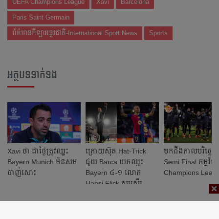
UEFA Champions League
Xavi
Barcelona
Paris Saint Germain
ព័ត៌មានកីឡាអន្តរជាតិ-International Sport News
Sports
អត្ថបទទាក់ទង
Xavi ថា ជា​ថ្ងៃ​ត្រូវ​ឈ្នះ
ក្រោយ​ស៊ុត​ Hat-Trick ​
មក​ដឹង​កាល​បរិច្ឆេទ​
Bayern Munich មិន​សម​
ជួយ​ Barca យក​ឈ្នះ
Semi Final កម្មវិធី
ចាញ់​សោះ
Bayern ៤-១​ លោក
Champions Leag
Hansi Flick សរសើរ​
Raphinha ​មិន​ដាច់​ពី​មាត់