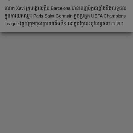
លោក​ Xavi គ្រូបង្គោល​ក្លឹប​ Barcelona បាន​ពេញ​ចិត្ត​ជា​ខ្លាំង​នឹង​លទ្ធផល​
ក្នុង​ការ​យក​ឈ្នះ​ Paris Saint Germain ក្នុង​ប្រកួត​ UEFA Champions
League វគ្គ៨ក្រុម​ចុង​ក្រោយ​ជើង​ទី​១​ នៅ​ក្នុង​ថ្ងៃ​នេះ​នូវ​លទ្ធផល​ ៣-២។