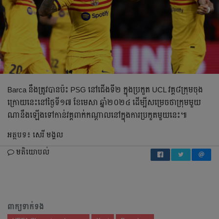
Barca នឹង​ត្រូវ​បាន​ប៉ះ​ PSG នៅ​ជើង​ទី​២ ក្នុង​ប្រកួត​ UCL វគ្គ៨ក្រុម​ចុង​
ក្រោយ​នេះ​នៅ​ថ្ងៃ​ទី​១៧ ខែ​មេសា​ ឆ្នាំ​២០២៤​ ដើម្បី​សម្រេច​ថា​ក្រុម​មួយ​
ណា​នឹង​ឡើង​ទៅ​កាន់​វគ្គ​ពាក់​កណ្ដាល​នៅ​ក្នុង​ការ​ប្រកួត​មួយ​នេះ​៕
អត្ថបទ៖ សេរី មង្គល
មតិយោបល់
ពាក្យទាក់ទង