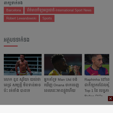
ពាក្យទាក់ទង
Barcelona
ព័ត៌មានកីឡាអន្តរជាតិ-International Sport News
Robert Lewandowski
Sports
អត្ថបទទាក់ទង
លោក នួន សូរិយា ​យល់​ថា
អ្នក​គាំទ្រ Man Utd ចង់​
Raphinha នៅ​ពេល
ពេជ្រ សម្បត្តិ មិនទាន់​អាច​
ឃើញ Onana ចាកចេញ​
ជា​កីឡាករ​ដែល​ស្ថិត
ប៉ះ រត់ថាំង បាន​ទេ ​
ពេលនេះ​មាន​ផ្លូវ​ហើយ​​
Top 1 នៃ បេក្ខភាព​
Ballon D'Or