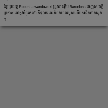
ខ្សែប្រយុទ្ធ​ Robert Lewandowski ត្រូវ​បាន​ក្លឹប​ Barcelona ចេញ​សេចក្ដី
ប្រកាស​នៅ​ក្នុង​ថ្ងៃ​នេះ​ថា​ កីឡាករ​នេះ​កំពុង​មាន​របួស​ហើម​កជើង​ខាង​ឆ្វេង​
។