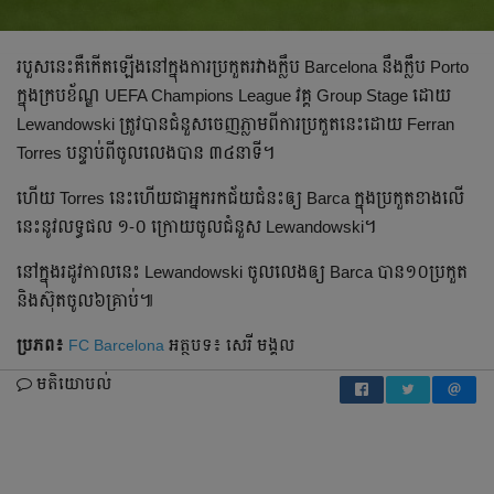
របួស​នេះ​គឺ​កើត​ឡើង​នៅ​ក្នុង​ការ​ប្រកួត​រវាង​ក្លឹប​ Barcelona នឹង​ក្លឹប​ Porto
ក្នុង​ក្របខ័ណ្ឌ​ UEFA Champions League វគ្គ​ Group Stage ដោយ​
Lewandowski ត្រូវ​បាន​ជំនួស​ចេញ​ភ្លាម​ពី​ការ​ប្រកួត​នេះ​ដោយ​ Ferran
Torres បន្ទាប់​ពី​ចូល​លេង​បាន​ ៣៤នាទី​។
ហើយ​ Torres នេះ​ហើយ​ជា​អ្នក​រក​ជ័យ​ជំនះ​ឲ្យ​ Barca ក្នុង​ប្រកួត​ខាង​លើ​
នេះ​នូវ​លទ្ធផល​ ១-០ ក្រោយ​ចូល​ជំនួស​ Lewandowski។
នៅ​ក្នុង​រដូវកាល​នេះ​ Lewandowski ចូល​លេង​ឲ្យ​ Barca បាន​១០ប្រកួត​
និង​ស៊ុត​ចូល​៦គ្រាប់​៕
ប្រភព៖
FC Barcelona
អត្ថបទ៖ សេរី មង្គល
មតិយោបល់