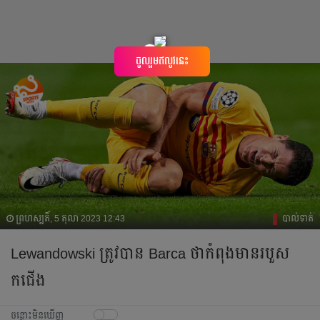
×
ចូលរួមឥលូវនេះ
ព្រហស្បតិ៍, 5 តុលា 2023 12:43
បាល់ទាត់
Lewandowski ត្រូវ​បាន​ Barca ថា​កំពុង​មាន​របួស​
កជើង​
ចន្លោះមិនឃើញ