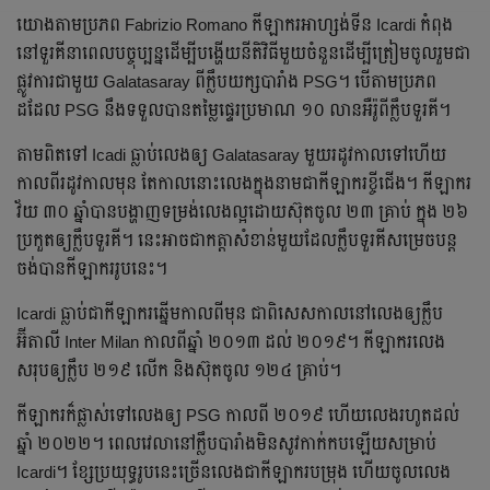
យោង​តាម​ប្រភព​ Fabrizio Romano កីឡាករ​អាហ្សង់ទីន​ Icardi កំពុង​
នៅ​ទួរគី​នា​ពេល​បច្ចុប្បន្ន​ដើម្បី​បង្ហើយ​នីតិ​វិធី​មួយ​ចំនួន​ដើម្បី​ត្រៀម​ចូល​រួម​ជា​
ផ្លូវ​ការ​ជាមួយ Galatasaray ពី​ក្លឹប​យក្ស​បារាំង PSG។ បើ​តាម​ប្រភព​
ដដែល PSG នឹង​ទទួល​បាន​តម្លៃ​ផ្ទេរ​ប្រមាណ ១០ លាន​អឺរ៉ូ​ពី​ក្លឹប​ទួរគី។
តាម​ពិត​ទៅ Icadi ធ្លាប់​លេង​ឲ្យ Galatasaray មួយ​រដូវ​កាល​ទៅ​ហើយ​
កាល​ពី​រដូវ​កាល​មុន តែ​កាល​នោះ​លេង​ក្នុង​នាម​ជា​កីឡាករ​ខ្ចី​ជើង។ កីឡាករ​
វ័យ ៣០ ឆ្នាំ​បាន​បង្ហាញ​ទម្រង់​លេង​ល្អ​ដោយ​ស៊ុត​ចូល ២៣ គ្រាប់ ក្នុង ២៦
ប្រកួត​ឲ្យ​ក្លឹប​ទួរគី។ នេះ​អាច​ជា​កត្តា​សំខាន់​មួយ​ដែល​ក្លឹប​ទួរគី​សម្រេច​បន្ត​
ចង់​បាន​កីឡាករ​រូប​នេះ។
Icardi ធ្លាប់​ជា​កីឡាករ​ឆ្នើម​កាល​ពី​មុន ជា​ពិសេស​កាល​នៅ​លេង​ឲ្យ​ក្លឹប​
អ៊ីតាលី Inter Milan កាល​ពី​ឆ្នាំ ២០១៣ ដល់ ២០១៩។ កីឡាករ​លេង​
សរុប​ឲ្យ​ក្លឹប ២១៩ លើក និង​ស៊ុត​ចូល ១២៤ គ្រាប់។
កីឡាករ​ក៏​ផ្លាស់​ទៅ​លេង​ឲ្យ PSG កាល​ពី​ ២០១៩ ហើយ​លេង​រហូត​ដល់​
ឆ្នាំ ២០២២។ ពេល​វេលា​នៅ​ក្លឹប​បារាំង​មិន​សូវ​កាក់​កប​ឡើយ​សម្រាប់​
Icardi។ ខ្សែ​ប្រយុទ្ធ​រូប​នេះ​​ច្រើន​លេង​ជា​កីឡាករ​បម្រុង ហើយ​ចូល​លេង​