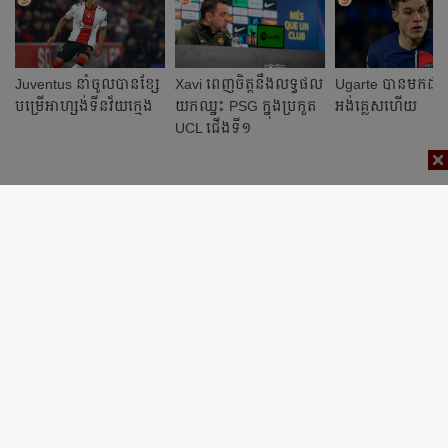
Juventus នាំ​ចូល​​បាន​ខ្សែ​
Xavi ពេញ​ចិត្ត​​នឹង​លទ្ធផល​
Ugarte បាន​មក​ដល់
បម្រើ​អាហ្សង់ទីន​វ័យ​ក្មេង
យក​ឈ្នះ​ PSG ក្នុង​ប្រកួត​
អង់គ្លេស​ហើយ
UCL ជើង​ទី​១​​