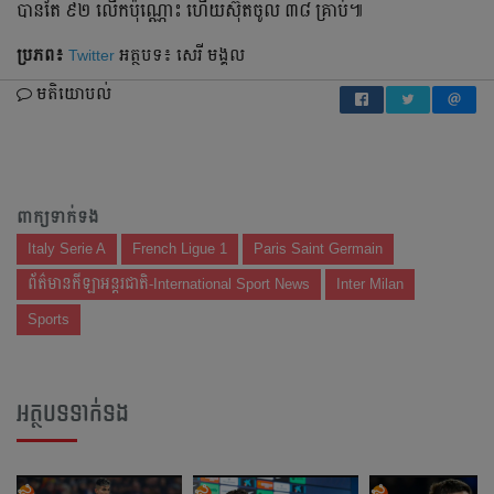
បាន​តែ ៩២ លើក​ប៉ុណ្ណោះ ហើយ​ស៊ុត​ចូល ៣៨ គ្រាប់៕
ប្រភព៖
Twitter
អត្ថបទ៖ សេរី មង្គល
មតិយោបល់
ពាក្យទាក់ទង
Italy Serie A
French Ligue 1
Paris Saint Germain
ព័ត៌មានកីឡាអន្តរជាតិ-International Sport News
Inter Milan
Sports
អត្ថបទទាក់ទង