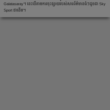
Galatasaray។ នេះ​បើ​តាម​ការ​ចុះ​ផ្សាយ​របស់​សារព័ត៌មាន​ធំៗ​ដូច​ជា Sky
Sport ជា​ដើម។