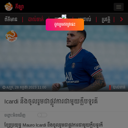
កីឡា
Togg
navig
ព័ត៌មាន
បាល់ទាត់
បាល់ទះ
ប្រដាល់
ប្រវត្តិ​​
វិភា
×
ចូលរួមឥលូវនេះ
សុក្រ, 28 កក្កដា 2023 11:00
បាល់ទាត់
Icardi នឹង​ចូល​រួម​ជា​ផ្លូវ​ការ​ជាមួយ​ក្លឹប​ទួរគី
ចន្លោះមិនឃើញ
ខ្សែ​ប្រយុទ្ធ Mauro Icardi នឹង​ចូល​រួម​ជា​ផ្លូវ​ការ​ជាមួយ​ក្លឹប​ទួរគី