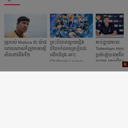
គ្រូ​របស់ Madura ថា យ៉ាង​
ព្រះខ័ន​រាជ​ស្វាយរៀង
មាន់ខ្នាយមាស​
ហោច​ណាស់​ក៏​ត្រូវ​តាម​ស្មើ​​​​
បំបែក​កំណត់ត្រា​ក្លិប​ជា​
Tottenham Hotsp
សិន​នៅ​ជើង​ទី​២
លើក​ដំបូង​ AFC
ប្រម៉ាញ់បានអតីតខ្ស
Challenge League
ប្រយុទ្ធ តោខៀវ​ Ch
ពូកែស៊ុតដូចព្យុះ