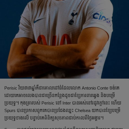
Perisic វ័យ​៣៣​ឆ្នាំ​​គឺ​ជា​គោលដៅ​​ធំ​ដែល​លោក Antonio Conte ចង់​គេ
ដោយ​គេ​​អាច​លេង​បាន​ជា​ច្រើន​កន្លែង​ដូច​ជា​ខ្សែ​ការពារ​ឆ្វេង និង​បម្រើ​
ប្រយុទ្ធ។ កុងត្រា​របស់ Perisic នៅ Inter ​បាន​អស់​នៅ​រដូវ​ក្ដៅ​នេះ ហើយ
Spurs បាន​​ប្រកាស​ពួក​គេ​បាន​ប្រជែង​ឈ្នះ Chelsea យក​បាន​ខ្សែ​បម្រើ​
ប្រយុទ្ធ​ខាង​លើ បន្ទាប់​​គេ​ពិនិត្យ​សុខភាព​ជាប់​កាល​ពី​ថ្ងៃ​អង្គារ។