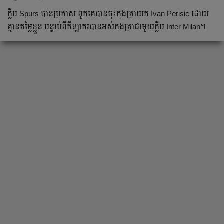
ក្លឹប Spurs បាន​​ប្រកាស ពួក​គេ​បាន​ចុះ​កុងត្រា​​យក​ Ivan Perisic ដោយ​
គ្មាន​តម្លៃ​ខ្លួន បន្ទាប់​ពី​កីឡាករ​​បាន​អស់​កុងត្រា​ជាមួយ​ក្លឹប Inter Milan។