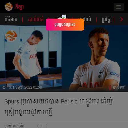
កីឡា
Togg
navig
ព័ត៌មាន
បាល់ទាត់
បាល់ទះ
ប្រដាល់
ប្រវត្តិ​​
វិភា
×
ចូលរួមឥលូវនេះ
ពុធ, 1 មិថុនា 2022 01:58
បាល់ទាត់
Spurs ប្រកាស​​យក​បាន Perisic ​ជា​ផ្លូវការ​ ដើម្បី​
ត្រៀម​ជួយ​រដូវ​កាល​ថ្មី
ចន្លោះមិនឃើញ