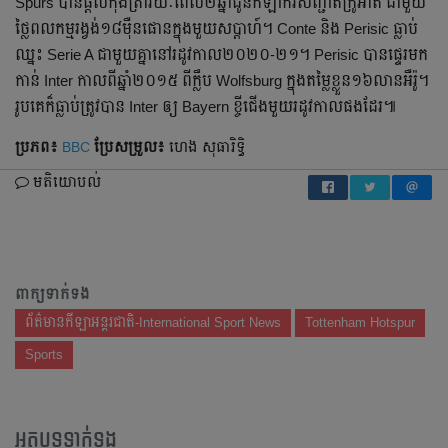
Spurs បាន​ផ្ដល់​កុងត្រា​រយៈពេល​២​ឆ្នាំ​ជូន​កីឡាករ​សញ្ជាតិ​ក្រូអាត ជាមួយ​
ថ្លៃ​ពលកម្ម​រង្វង់​១៨ម៉ឺន​ផោន​ក្នុង​​​មួយ​សប្ដាហ៍។ Conte និង Perisic ធ្លាប់​
ឈ្នះ​ Serie A ជាមួយ​គ្នា​​នៅ​រដូវ​កាល​២០២០-២១។ Perisic បាន​ផ្ទេរ​មក​
កាន់ Inter កាល​ពី​ឆ្នាំ​២០១៥ ពី​ក្លឹប Wolfsburg ក្នុង​តម្លៃ​ខ្លួន​១៦​លាន​អឺរ៉ូ។
រូប​គេ​ក៏​ធ្លាប់​ត្រូវ​បាន Inter ឲ្យ Bayern ខ្ចី​ជើង​​មួយ​រដូវ​កាល​ផង​ដែរ៕
ប្រភព៖
BBC
ប្រែ​សម្រួល៖
ហេង សុធារិទ្ធិ
មតិយោបល់
ពាក្យទាក់ទង
ព័ត៌មានកីឡាអន្តរជាតិ-International Sport News
Tottenham Hotspur
Sports
អត្ថបទទាក់ទង