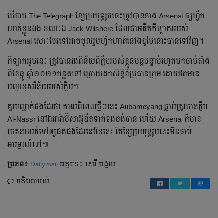
បើ​តាម​ The Telegraph ខ្សែ​ប្រយុទ្ធ​រូប​នេះ​ត្រូវ​បាន​ខាង​ Arsenal ឲ្យ​ហ្វឹក
ហាត់​ខ្លួន​ឯង​ ខណៈ​ឯ​ Jack Wilshere ដែល​ជា​អតីត​កីឡាករ​របស់​
Arsenal សោះ​បែរ​ទៅ​អាច​ចូល​រួម​ហ្វឹកហាត់​នៅ​ឯ​ឌូបៃ​នោះ​បាន​ទៅ​វិញ​។
កីឡាករ​រូប​នេះ​ ត្រូវ​បាន​រង​ពិន័យ​ពី​ក្លឹប​របស់​ខ្លួន​បន្ត​បន្ទាប់​រហូត​មក​ចាប់​តាំង​
ពី​ខែ​ធ្នូ ឆ្នាំ​២០២១កន្លង​ទៅ​ ក្រោយ​ដក​សិទ្ធិ​ពី​ប្រធាន​ក្រុម​ ដោយ​តែ​មាន​
បញ្ហា​ខុស​វិន័យ​របស់​ក្លឹប​។
គួរ​បញ្ជាក់​ផង​ដែរ​ថា​ កាល​ពី​ពេល​ថ្មី​ៗ​នេះ​ Aubameyang ធ្លាប់​ត្រូវ​បាន​ក្លឹប​
Al-Nassr នៅ​ឯ​អារ៉ាប៊ីសាអ៊ូឌីត​ទាក់ទង​ចង់បាន ហើយ​ Arsenal ក៏​មាន​
ចេតនា​លក់​ទៅ​ឲ្យ​ផុត​ផង​ដែរ​នៅ​ខែ​នេះ​ តែ​ខ្សែប្រយុទ្ធ​រូប​នេះ​មិន​ចាប់​
អារម្មណ៍​ទៅ​៕
ប្រភព៖
Dailymail
អត្ថបទ៖ សេរី មង្គល
មតិយោបល់