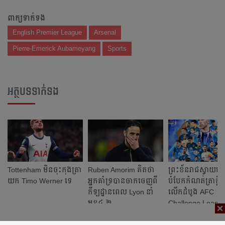
ពាក្យទាក់ទង
English Premier League
Arsenal
Pierre-Emerick Aubameyang
Sports
អត្ថបទទាក់ទង
Tottenham មិន​ចុះ​កុង​ត្រា​
Ruben Amorim គិត​ថា​
ព្រះខ័ន​រាជ​ស្វាយរ
យក Timo Werner ទេ​​
អ្នក​គាំទ្រ​​បាន​ចាក​ចេញ​ពី​
បំបែក​កំណត់ត្រា​ក្លិប
កីឡដ្ឋាន​​ពេល​ Lyon នាំ
លើក​ដំបូង​ AFC
មុខ​៤-២​
Challenge Leagu