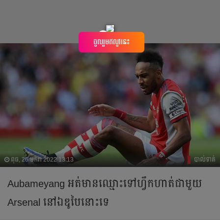
×
ចូលរួមឥលូវនេះ
ពុធ, 26 មករា 2022 13:13
បាល់ទាត់
Aubameyang អត់​មាន​ឈ្មោះ​ទៅ​ហ្វឹកហាត់​ជា​មួយ​
Arsenal នៅ​ឯ​ឌូបៃ​នោះ​ទេ​