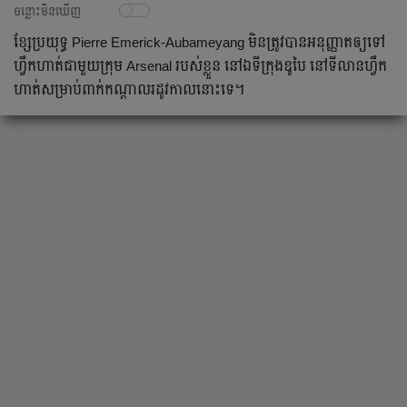
ចន្លោះមិនឃើញ
ខ្សែ​ប្រយុទ្ធ​ Pierre Emerick-Aubameyang មិន​ត្រូវ​បាន​អនុញ្ញាត​ឲ្យ​ទៅ​
ហ្វឹកហាត់​ជា​មួយ​ក្រុម​ Arsenal របស់​ខ្លួន​ នៅ​ឯ​​ទី​ក្រុង​ឌូបៃ នៅ​ទីលាន​ហ្វឹក
ហាត់​សម្រាប់​ពាក់​កណ្ដាល​រដូវកាល​នោះ​ទេ​។