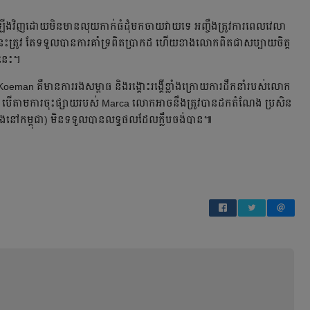
ើង​វិញ​ដោយ​មិន​មាន​លុយ​កាក់​ធំ​ដុំ​មក​ចាយ​វាយ​ទេ​ អញ្ចឹង​ត្រូវ​ការ​ពេល​វេលា​
​ត្រូវ​ តែ​ទទួល​បាន​ការ​គាំទ្រ​ពិត​ប្រាកដ​ ហើយ​ខាង​លោក​​ពិត​ជា​សប្បាយ​ចិត្ត​
​នេះ​។
oeman គឺ​មាន​ការ​រង​សម្ពាធ​ និង​រង្គោះរង្គើ​ខ្លាំង​ក្រោយ​ការ​ដឹកនាំ​របស់​លោក​
 បើ​តាម​ការ​ចុះ​ផ្សាយ​របស់​ Marca លោក​អាច​នឹង​ត្រូវ​បាន​ដក​តំណែង​ ប្រសិន​
ម៉ោង​នៅ​កម្ពុជា) មិន​ទទួល​បាន​លទ្ធផល​ដែល​ក្លឹប​ចង់​បាន​៕