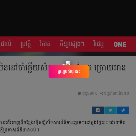
្រដាល់
ប្រវត្តិ​​
វិភាគ
កីឡា​ផ្សេង​ៗ
វីដេអូ
​នៅ​ចាំ​ឆ្លើយ​សំណួរ​អ្នក​កាសែត​ ក្រោយ​អាន​
×
ចូលរួមឥលូវនេះ
ចំនួនមតិ
0
|
ចំនួនចែករំលែក 0
រ​ចេញ​ពី​កន្លែង​ធ្វើ​សន្និសីទ​សារព័ត៌មាន​ភ្លាមៗ​នៅ​ក្នុង​ថ្ងៃ​នេះ​ ដោយ​មិន​
ដី​ប្រកាស​ព័ត៌មាន​ចប់។​