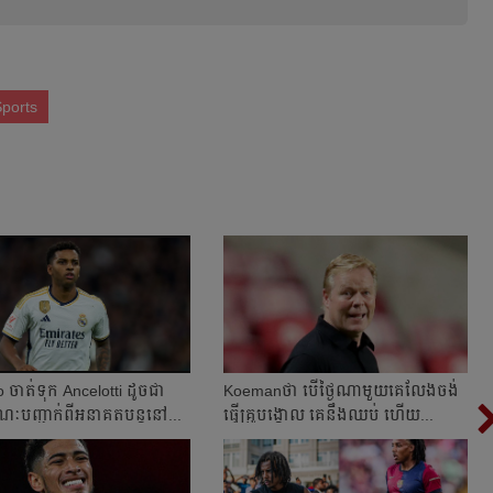
ports
ចាត់​ទុក​ Ancelotti ដូច​ជា​
Koemanថា​ បើ​ថ្ងៃ​ណា​មួយ​គេ​លែង​ចង់​
ៈ​បញ្ជាក់​ពី​អនាគត​​បន្ត​នៅ...
ធ្វើ​គ្រូ​បង្គោល​ គេ​នឹង​ឈប់​ ហើយ​...