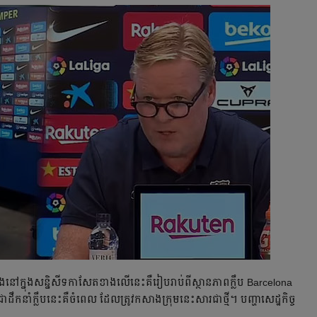
្នុង​សន្និសីទ​កាសែត​ខាង​លើ​នេះ​គឺ​រៀប​រាប់​ពី​ស្ថានភាព​ក្លឹប​ Barcelona
្លឹប​នេះ​គឺ​ចំ​ពេល​ ដែល​ត្រូវ​កសាង​ក្រុម​នេះ​សារ​ជា​ថ្មី​។ បញ្ហា​សេដ្ឋកិច្ច​