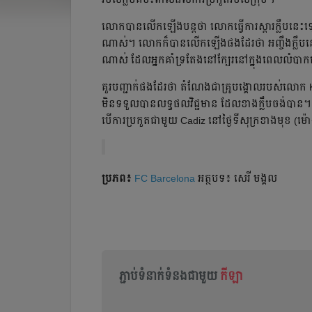
លោក​បាន​លើក​ឡើង​បន្ត​ថា​ លោក​ធ្វើ​ការ​ស្ដារ​ក្លឹប​នេះ​ឡ
ណាស់​។ លោក​ក៏​បាន​លើក​ឡើង​ផង​ដែរ​ថា​ អញ្ចឹង​ក្លឹប​នេះ
ណាស់​ ដែល​អ្នក​គាំទ្រ​តែង​នៅ​ក្បែរ​នៅ​ក្នុង​ពេល​លំបាក
គួរ​បញ្ជាក់​ផង​ដែរ​ថា​ តំណែង​ជា​គ្រូ​បង្គោល​របស់​លោក​ K
មិន​ទទួល​បាន​លទ្ធផល​វិជ្ជមាន​ ដែល​ខាង​ក្លឹប​ចង់​បាន។
បើ​ការ​ប្រកួត​ជា​មួយ​ Cadiz នៅ​ថ្ងៃ​ទី​សុក្រខាង​មុខ​ (
ប្រភព៖
FC Barcelona
អត្ថបទ៖ សេរី មង្គល
ភ្ជាប់ទំនាក់ទំនងជាមួយ
កីឡា