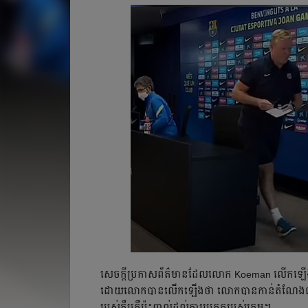
សេចក្ដី​ប្រកាស​ព័ត៌មាន​ដែល​លោក​ Koeman លើក​ឡើង​នៅ​ក
ដោយ​លោក​បាន​លើក​ឡើង​ថា​ លោក​បាន​កាន់​តំណែង​ជា​ដឹកនាំ​ក
របស់​ក្លឹប​គឺ​ប៉ះពាល់​ដល់​ការ​ប្រកួត​របស់​ក្រុម​។