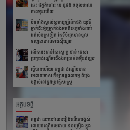
ឆេះ​ ជង្គង់​ហោះ​ អេ​ ភូថង​ ទទួល​មរណ
ភាព​មុន​ហើយ
មិនទាំងស្គាល់ស្តាតអូឡាំពិកផង យុវតី
ម្នាក់ជិះម៉ូតូម្នាក់ឯងមកពីខេត្ត​ទាំង​យប់
អត់សំបុត្រទៀត តែ​ទី​បំផុត​បាន​ចូល​
ទស្សនា​បាល់ទាត់ស៊ីហ្គេម
លើក​នេះ​កាន់​តែ​អស្ចារ្យ ខាន់ ចេសា
ប្រកួត​ដណ្តើម​ជើង​ឯកប្រាក់២ម៉ឺនដុល្លារ​
ធ្វើបានហើយ! កម្ពុជា ដណ្តើមបាន
មេដាយមាស កីឡាអត្តពលកម្ម ដំបូង
បង្អស់នៅក្នុងប្រវត្តិសាស្រ្ត
អត្ថបទថ្មី
កម្ពុជា​ ឈរនៅលេខរៀងលើគេបង្អស់​
ដោយដណ្ដើមមេដាយ​ ៩០គ្រឿង ក្នុង