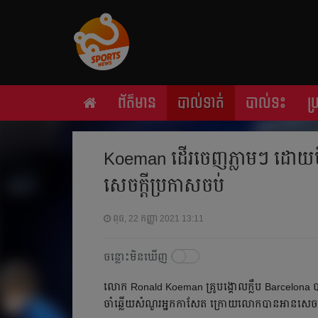
ព័ត៌មាន
បាល់ទាត់
បាល់ទះ
ប
Koeman ដើរ​ចេញ​ភ្លាមៗ​ ដោយ​មិន
សេចក្ដី​ប្រកាស​ចប់​
ពុធ, 22 កញ្ញា 2021 13:11
ចន្លោះមិនឃើញ
លោក​ Ronald Koeman គ្រូ​បង្គោល​ក្លឹប​ Barcelona បាន​ដើ
ចាំ​ឆ្លើយ​សំណួរ​អ្នក​កាសែត​ ក្រោយ​លោក​បាន​អាន​សេចក្