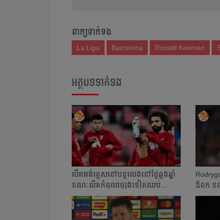
ពាក្យទាក់ទង
La Liga
Barcelona
Ronald Koeman
S
អត្ថបទទាក់ទង
លីគ​អង់គ្លេស​នៅ​បន្ត​លេង​នៅ​ថ្ងៃ​ឆ្លងឆ្នាំ
Rodrygo 
ខណៈ​លីគ​កំពូល​ផ្សេង​ទៀត​ឈប់...
ឪពុក​ ខណ