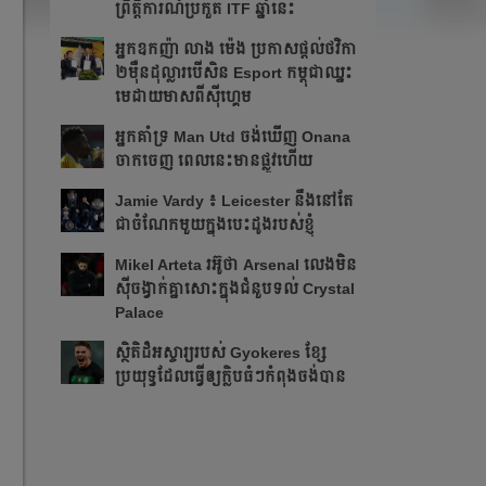
ព្រឹត្ដិការណ៍ប្រកួត ITF​ ឆ្នាំនេះ
អ្នក​ឧកញ៉ា លាង ម៉េង ​ប្រកាស​ផ្ដល់​ថវិកា​
២​ម៉ឺន​ដុល្លារ​បើ​សិន​​ Esport កម្ពុជា​​ឈ្នះ​​
មេដាយ​មាស​ពី​ស៊ីហ្គេម​
អ្នក​គាំទ្រ Man Utd ចង់​ឃើញ Onana
ចាកចេញ​ ពេលនេះ​មាន​ផ្លូវ​ហើយ​​
Jamie Vardy ៖ Leicester នឹង​នៅ​តែ​
ជា​ចំណែក​មួយ​ក្នុង​បេះដូង​របស់​ខ្ញុំ​
Mikel Arteta ​រអ៊ូ​ថា​​ Arsenal លេង​មិន​
ស៊ី​ចង្វាក់​គ្នា​​សោះ​ក្នុង​ជំនួប​ទល់ Crystal
Palace
​ស្ថិតិ​ដ៏​អស្ចារ្យ​​របស់ Gyokeres ខ្សែ​
ប្រយុទ្ធ​ដែល​​ធ្វើ​ឲ្យ​ក្លិប​ធំៗ​កំពុង​ចង់បាន​