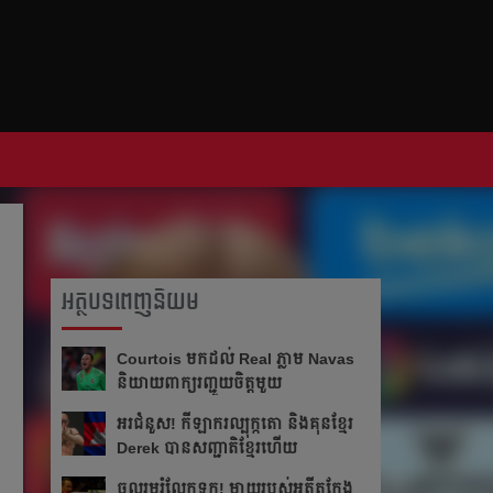
អត្ថបទពេញនិយម
Courtois មក​ដល់​ Real ភ្លាម​​ Navas
និយាយ​ពាក្យ​រញ្ជួយ​ចិត្ត​មួយ​
អរ​ជំនួស!​ កីឡាករ​ល្បុក្កតោ​ និង​គុន​ខ្មែរ​
Derek​ បាន​សញ្ជាតិ​ខ្មែរ​ហើយ​
ចូលរួម​រំលែក​ទុក្ខ​! ម្ដាយ​របស់​អតីត​កែង​