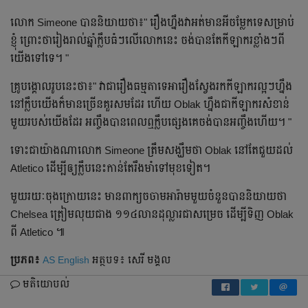
លោក​ Simeone បាន​និយាយ​ថា​៖" រឿង​ហ្នឹង​វា​អត់​មាន​អី​ចម្លែក​ទេ​សម្រាប់​
ខ្ញុំ​ ព្រោះ​ថា​រៀង​រាល់​ឆ្នាំ​ក្លឹប​ធំៗ​លើ​លោក​នេះ​ ចង់​បាន​តែ​កីឡាករ​ខ្លាំង​ៗ​ពី​
យើង​ទៅ​ទេ​។ "
គ្រូ​បង្គោល​រូប​នេះ​ថា​៖" វា​ជា​រឿង​ធម្មតា​​ទេ​អា​រឿង​ស្វែង​រក​កីឡាករ​ល្អ​ៗ​ហ្នឹង​
នៅ​ក្លឹប​យើង​ក៏​មាន​ច្រើន​គួរសម​ដែរ​ ហើយ​ Oblak ហ្នឹង​ជាកីឡាករ​សំខាន់​
មួយ​របស់​យើង​ដែរ​ អញ្ចឹង​បាន​ពេល​ឮ​ក្លឹប​ផ្សេង​គេ​ចង់​បាន​អញ្ចឹង​ហើយ។ "
ទោះ​ជា​យ៉ាង​ណា​លោក​ Simeone ត្រឹមសង្ឃឹម​ថា​ Oblak នៅ​តែ​ជួយ​ដល់​
Atletico ដើម្បី​ឲ្យ​ក្លឹប​នេះ​កាន់​តែ​រឹង​មាំ​ទៅ​មុខ​ទៀត​។
មួយ​រយៈ​ចុង​ក្រោយ​នេះ​ មាន​ពាក្យ​ចចាមអារ៉ាម​មួយ​ចំនួន​បាន​និយាយ​ថា​
Chelsea ត្រៀម​លុយ​ជាង​ ១១៤​លាន​ដុល្លារ​ជា​សម្រេច​ ដើម្បី​ទិញ​ Oblak
ពី​ Atletico ៕
ប្រភព៖
AS English
អត្ថបទ៖ សេរី មង្គល
មតិយោបល់