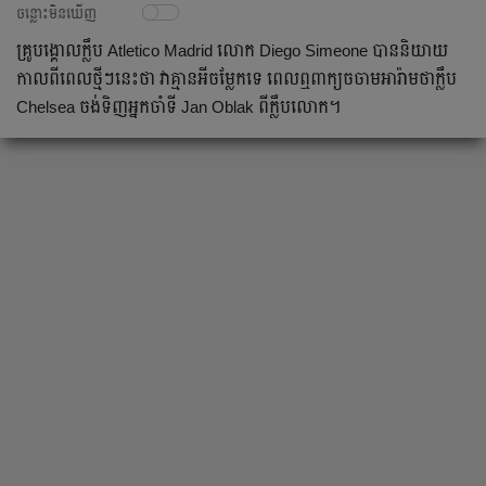
ចន្លោះមិនឃើញ
គ្រូ​បង្គោល​ក្លឹប​ Atletico Madrid លោក​ Diego Simeone បាន​និយាយ​
កាល​ពី​ពេល​ថ្មីៗ​នេះ​ថា​ វា​គ្មាន​អី​ចម្លែក​ទេ​ ពេល​ឮ​ពាក្យ​ចចាមអារ៉ាម​ថា​ក្លឹប​
Chelsea ចង់​ទិញ​អ្នក​ចាំ​ទី​ Jan Oblak ពី​ក្លឹប​លោក​។