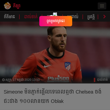
កីឡា
Togg
navig
ព័ត៌មាន
បាល់ទាត់
បាល់ទះ
ប្រដាល់
ប្រវត្តិ​​
វិភា
×
ចូលរួមឥលូវនេះ
សុក្រ, 17 កក្កដា 2020 13:50
បាល់ទាត់
Simeone មិន​ភ្ញាក់ផ្អើល​ទេ​ពេល​ឮ​ថា​ Chelsea ចង់​
ជះ​ជាង​ ១០០​លាន​យក​​ Oblak