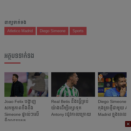
ពាក្យទាក់ទង
Atletico Madrid
Diego Simeone
Sports
អត្ថបទទាក់ទង
Joao Felix បង្ហាញ​
Real Betis នឹង​ធ្វើ​គ្រប់​
Diego Simeone នឹង​
សកម្មភាព​ខឹង​នឹង​
យ៉ាង​ដើម្បី​រក្សា​ទុក
កុងត្រា​ថ្មី​ជា​មួយ​ At
Simeone ផ្ទាល់ៗ​លើ​
Antony រដូវ​កាល​ក្រោយ​
Madrid ក្នុង​ពេល​ឆា
ទីលាន​ប្រកួត