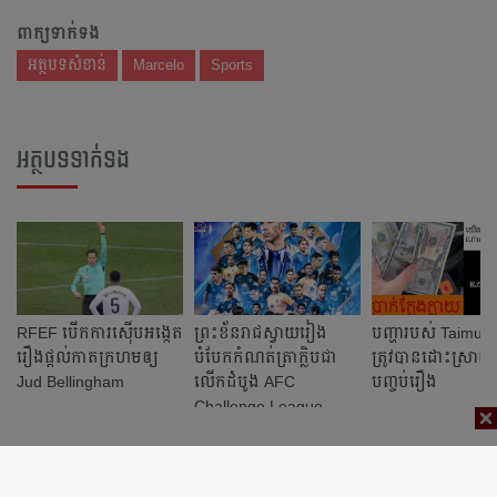
ពាក្យទាក់ទង
អត្ថបទសំខាន់
Marcelo
Sports
អត្ថបទទាក់ទង
RFEF បើក​ការ​ស៊ើប​អង្កេត​
ព្រះខ័ន​រាជ​ស្វាយរៀង
បញ្ហា​របស់​ Taimu H
រឿង​ផ្ដល់​កាត​ក្រហម​ឲ្យ
បំបែក​កំណត់ត្រា​ក្លិប​ជា​
ត្រូវ​បាន​ដោះ​ស្រាយ​ 
Jud Bellingham
លើក​ដំបូង​ AFC
បញ្ចប់​រឿង
Challenge League