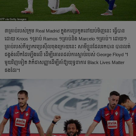
​៣​គ្រាប់​របស់​ក្រុម Real Madrid ​ក្នុង​ការ​ប្រកួត​នៅ​យប់មិញ​នេះ ​ធ្វើ​បាន​
ដោយ Kroos ​១គ្រាប់ Ramos ​១​គ្រាប់​និង Marcelo ​១​គ្រាប់។ ​ដោយ​១​
គ្រាប់​របស់​កីឡាករ​ប្រេស៊ីល​ចុង​ក្រោយ​នេះ ​សាមី​ខ្លួន​ដែល​រក​បាន ​បាន​លត់​
ជង្គង់​លើក​ដៃ​ឡើង​លើ ដើម្បី​គោរព​ដល់​ការ​ស្លាប់​របស់ George Floyd ​។ ​
មួយ​វិញ​ទៀត វា​ក៏​ជា​សញ្ញា​ដើម្បី​គាំ​ឱ្យ​យុទ្ធនាការ ​Black Lives Matter ​
ផង​ដែរ។