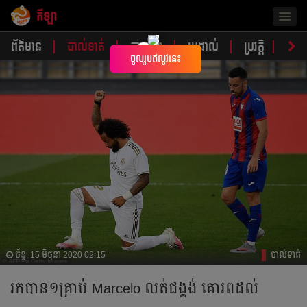
កីឡា
Togg
navig
ព័ត៌មាន
បាល់ទាត់
បាល់ទះ
ប្រដាល់
ប្រវត្តិ​​
វិភា
×
ចូលរួមឥលូវនេះ
ច័ន្ទ, 15 មិថុនា 2020 02:15
បាល់ទាត់
រក​បាន​១​គ្រាប់ ​Marcelo ​លត់​ជង្គង់ ​គោរព​ដល់​