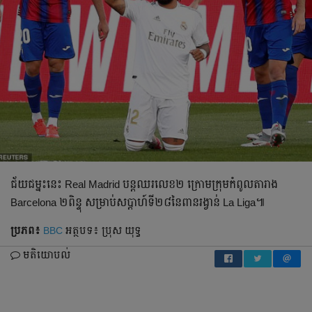
​ជ័យជម្នះ​នេះ Real Madrid បន្ត​ឈរ​លេខ​២ ក្រោម​ក្រុម​កំពូល​តារាង
Barcelona ២ពិន្ទុ សម្រាប់​សប្ដាហ៍​ទី​២៨​នៃ​ពាន​រង្វាន់ La Liga៕
ប្រភព៖
BBC
អត្ថបទ៖ ប្រុស យុទ្ធ
មតិយោបល់