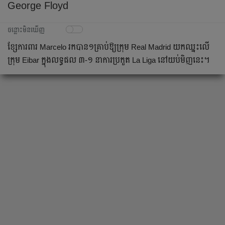
George Floyd
ចន្លោះមិនឃើញ
​ខ្សែ​ការពារ Marcelo ​រក​បាន​១​គ្រាប់​ឱ្យ​ក្រុម Real Madrid ​យក​ឈ្នះ​លើ​
ក្រុម Eibar ​ក្នុង​លទ្ធផល ៣-១ ​នា​ការ​ប្រកួត La Liga ​នៅ​យប់មិញ​នេះ​។