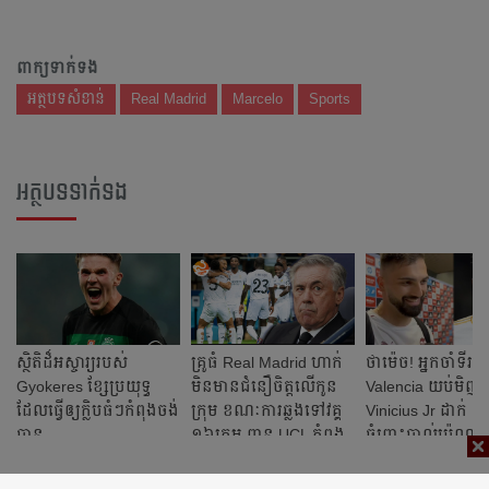
ពាក្យទាក់ទង
អត្ថបទសំខាន់
Real Madrid
Marcelo
Sports
អត្ថបទទាក់ទង
​ស្ថិតិ​ដ៏​អស្ចារ្យ​​របស់
គ្រូធំ Real Madrid ហាក់
ថា​ម៉េច​! អ្នក​ចាំ​ទី​រប
Gyokeres ខ្សែ​ប្រយុទ្ធ​
មិនមានជំនឿចិត្តលើកូន
Valencia យប់មិញ​
ដែល​​ធ្វើ​ឲ្យ​ក្លិប​ធំៗ​កំពុង​ចង់
ក្រុម ខណៈការឆ្លងទៅវគ្គ
Vinicius Jr ដាក់ ៥០​អ
បាន​
១៦ក្រុម ពាន UCL កំពុង
ចំពោះ​បាល់​ប៉េណាល
ស្រពិចស្រពិល