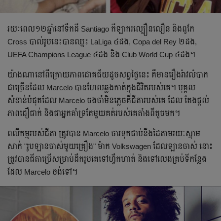
រយៈពេល១២ឆ្នាំនៅទឹកដី Santiago កីឡាករល្បឿនលឿន និងពូកែ
Cross បាល់រូបនេះបានឈ្នះ LaLiga ៤ដង, Copa del Rey ២ដង,
UEFA Champions League ៤ដង និង Club World Cup ៤ដង។
យ៉ាងណានៅពីក្រោយភាពជោគជ័យដូចសព្វថ្ងៃនេះ គឺមានរឿងរ៉ាវលំបាក
ជាច្រើនដែល Marcelo បានហែលឆ្លងកាត់ក្នុងជីវិតរបស់គេ។ បុគ្គល
សំខាន់បំផុតដែល Marcelo ចងចាំមិនភ្លេចគឺជីតារបស់គេ ដែល តែងផ្ដល់
ភាពជឿជាក់ និងជាអ្នកគាំទ្រតែមួយគត់របស់គេតាំងពីតូចមក។
ពលីកម្មរបស់ជីតា ត្រូវបាន Marcelo ចារទុកជាប់នឹងដៃតាមរយៈស្នាម
សាក់ "រូបឡានចាស់មួយគ្រឿង" ម៉ាក Volkswagen ដែលឡានចាស់ នោះ
ត្រូវបានជីតាប្រើសម្រាប់ដឹករូបគេទៅហ្វឹកហាត់ និងទៅលេងគ្រប់ទីកន្លែង
ដែល Marcelo ចង់ទៅ។