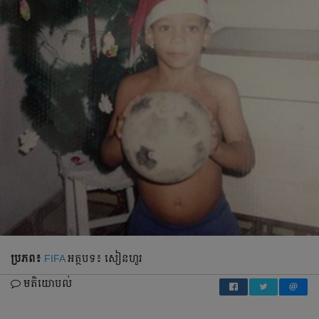
ប្រភព៖
FIFA
អត្ថបទ៖ សៀនហួរ
មតិយោបល់