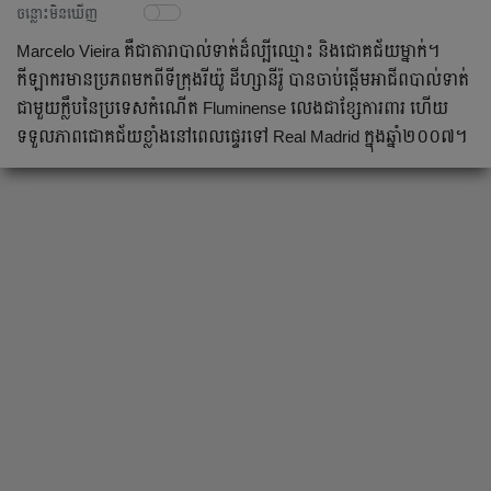
ចន្លោះមិនឃើញ
Marcelo Vieira គឺជាតារាបាល់ទាត់ដ៏ល្បីឈ្មោះ និងជោគជ័យម្នាក់។
កីឡាករមានប្រភពមកពីទីក្រុងរីយ៉ូ ដីហ្សានីរ៉ូ បានចាប់ផ្ដើមអាជីពបាល់ទាត់
ជាមួយក្លឹបនៃប្រទេសកំណើត Fluminense លេងជាខ្សែការពារ ហើយ
ទទួលភាពជោគជ័យខ្លាំងនៅពេលផ្ទេរទៅ Real Madrid ក្នុងឆ្នាំ២០០៧។