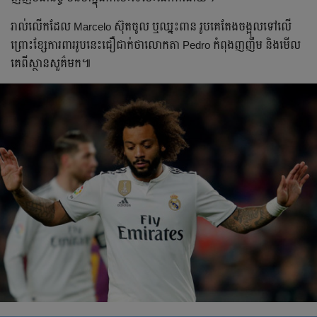
រាល់លើកដែល Marcelo ស៊ុតចូល ឬឈ្នះពាន រូបគេតែងចង្អុលទៅលើ
ព្រោះខ្សែការពាររូបនេះជឿជាក់ថាលោកតា Pedro កំពុងញញឹម និងមើល
គេពីស្ថានសួគ៌មក៕