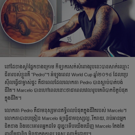
នៅដៃខាងស្ដាំផ្នែកខាងក្រោម កីឡាករសក់សំពោងរូបនេះបានសាក់ឈ្មោះ
ជីតារបស់ខ្លួនគឺ "Pedro”។ អំឡុងពេល World Cup ឆ្នាំ២០១៤ ដែលប្រេ
ស៊ីលធ្វើជាម្ចាស់ផ្ទះ គឺជាពេលដែលលោកតា Pedro បានស្លាប់បាត់បង់
ជីវិត។ Marcelo បានហៅពេលនោះថាជាពេលវេលារូបគេពិបាកចិត្តបំផុត
ក្នុងជីវិត។
លោកតា Pedro គឺជាមនុស្សមានឥទ្ធិពលបំផុតក្នុងជីវិតរបស់ Marcelo។
លោកតាបានបង្រៀន Marcelo ឲ្យធ្វើជាមនុស្សល្អ, រីករាយ, រាប់អានអ្នក
ជិតខាង និងចេះគោរពអ្នកដទៃ ដូច្នេះទើបយើងឃើញ Marcelo តែងតែ
ញញឹមជានិច្ច មិនថាក្នុងកាលៈទេសៈណាក៏ដោយ។