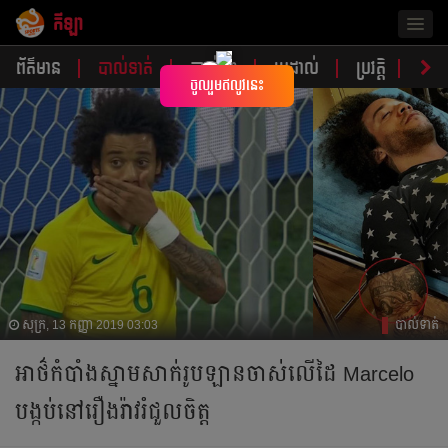
កីឡា
Togg
navig
ព័ត៌មាន
បាល់ទាត់
បាល់ទះ
ប្រដាល់
ប្រវត្តិ​​
វិភា
×
ចូលរួមឥលូវនេះ
សុក្រ, 13 កញ្ញា 2019 03:03
បាល់ទាត់
អាថ៌កំបាំងស្នាមសាក់រូបឡានចាស់លើដៃ Marcelo
បង្កប់នៅរឿងរ៉ាវរំជួលចិត្ត