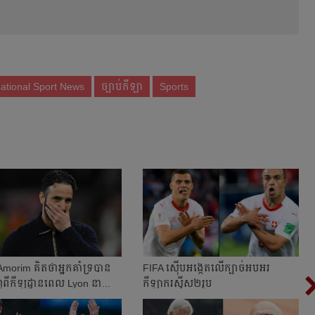
national Sport News
ច្បាប់កីឡា
Sports
orim គិត​ថា​អ្នក​គាំទ្រ​​បាន​
FIFA ស៊ើប​អង្កេត​លើ​ក្បាច់​អបអរ​
ពី​កីឡដ្ឋាន​​ពេល​ Lyon នា...
កីឡាករ​ស្វីស​២​រូប