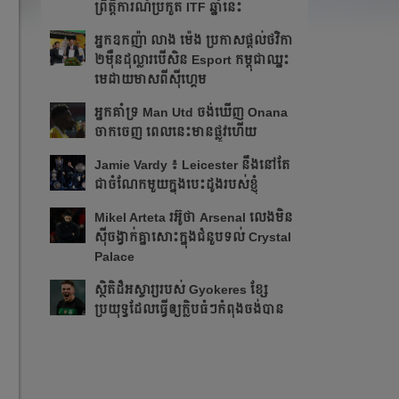
ព្រឹត្ដិការណ៍ប្រកួត ITF​ ឆ្នាំនេះ
អ្នក​ឧកញ៉ា លាង ម៉េង ​ប្រកាស​ផ្ដល់​ថវិកា​
២​ម៉ឺន​ដុល្លារ​បើ​សិន​​ Esport កម្ពុជា​​ឈ្នះ​​
មេដាយ​មាស​ពី​ស៊ីហ្គេម​
អ្នក​គាំទ្រ Man Utd ចង់​ឃើញ Onana
ចាកចេញ​ ពេលនេះ​មាន​ផ្លូវ​ហើយ​​
Jamie Vardy ៖ Leicester នឹង​នៅ​តែ​
ជា​ចំណែក​មួយ​ក្នុង​បេះដូង​របស់​ខ្ញុំ​
Mikel Arteta ​រអ៊ូ​ថា​​ Arsenal លេង​មិន​
ស៊ី​ចង្វាក់​គ្នា​​សោះ​ក្នុង​ជំនួប​ទល់ Crystal
Palace
​ស្ថិតិ​ដ៏​អស្ចារ្យ​​របស់ Gyokeres ខ្សែ​
ប្រយុទ្ធ​ដែល​​ធ្វើ​ឲ្យ​ក្លិប​ធំៗ​កំពុង​ចង់បាន​