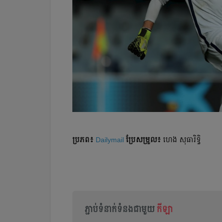
ប្រភព៖
Dailymail
ប្រែ​សម្រួល៖
ហេង សុធារិទ្ធិ
ភ្ជាប់ទំនាក់ទំនងជាមួយ
កីឡា