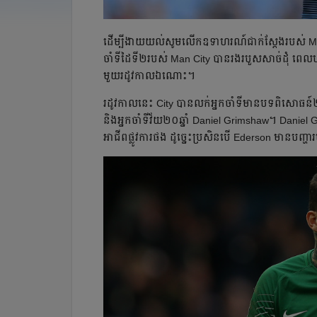
ដើម្បី​ងាយ​យល់​​សូម​លើក​ឧទាហរណ៍​ជាក់​ស្ដែង​​របស់ M
ចាំ​ទី​ដៃ​ទី​២​​របស់ Man City បាន​រងរបួស​សាច់​ដុំ ពេល​
មួយ​រដូវ​កាល​ឯណោះ។
​​​រដូវកាល​​នេះ City បាន​លក់​អ្នក​ចាំទី​​​​មាន​បទពិសោ
និង​អ្នក​ចាំ​ទី​វ័យ​​២០​ឆ្នាំ​ Daniel Grimshaw។ Daniel
អាជីព​ផ្លូវការ​ផង ដូច្នេះ​ប្រសិន​បើ Ederson មាន​បញ្ហ