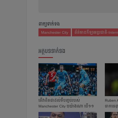
ពាក្យទាក់ទង
Manchester City
ព័ត៌មានកីឡាអន្តរជាតិ-Inter
អត្ថបទទាក់ទង
តើ​វា​ពិត​ជា​ដល់​​ទី​បញ្ចប់​របស់
Ruben Am
Manchester City ឬ​យ៉ាង​ណា បើ​១១​
ចាក​ចេញ​
ប្រកួ...