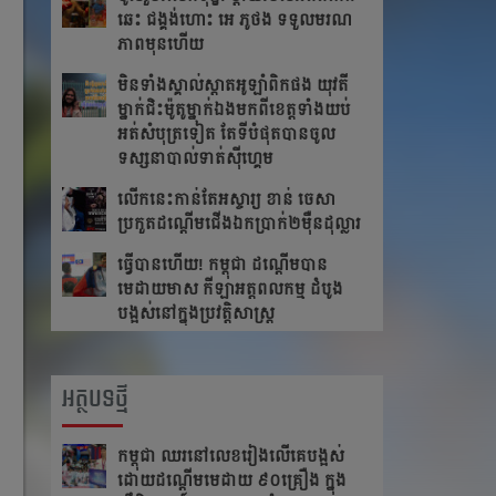
ឆេះ​ ជង្គង់​ហោះ​ អេ​ ភូថង​ ទទួល​មរណ
ភាព​មុន​ហើយ
មិនទាំងស្គាល់ស្តាតអូឡាំពិកផង យុវតី
ម្នាក់ជិះម៉ូតូម្នាក់ឯងមកពីខេត្ត​ទាំង​យប់
អត់សំបុត្រទៀត តែ​ទី​បំផុត​បាន​ចូល​
ទស្សនា​បាល់ទាត់ស៊ីហ្គេម
លើក​នេះ​កាន់​តែ​អស្ចារ្យ ខាន់ ចេសា
ប្រកួត​ដណ្តើម​ជើង​ឯកប្រាក់២ម៉ឺនដុល្លារ​
ធ្វើបានហើយ! កម្ពុជា ដណ្តើមបាន
មេដាយមាស កីឡាអត្តពលកម្ម ដំបូង
បង្អស់នៅក្នុងប្រវត្តិសាស្រ្ត
អត្ថបទថ្មី
កម្ពុជា​ ឈរនៅលេខរៀងលើគេបង្អស់​
ដោយដណ្ដើមមេដាយ​ ៩០គ្រឿង ក្នុង