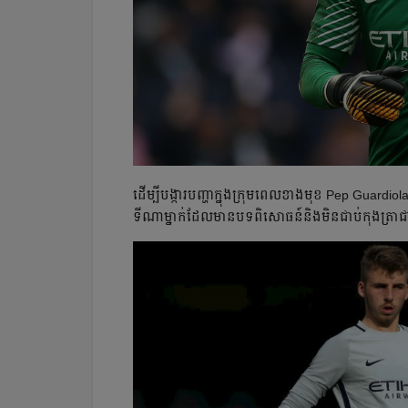
ដើម្បី​បង្ការ​បញ្ហា​ក្នុង​ក្រុម​ពេល​ខាង​មុខ Pep Guardiola ម
ទី​ណា​ម្នាក់​​​ដែល​​មាន​បទពិសោធន៍​និង​មិន​ជាប់​កុងត្រា​ជា