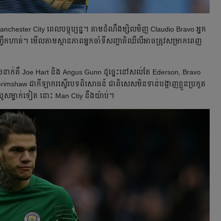
anchester City ពេល​បច្ចុប្បន្ន។ តាម​ដំណឹង​ម្សិលមិញ Claudio Bravo អ្នក​
ហ្វឹកហាត់។ មើល​តាម​ស្ថានភាព​​អ្នក​ចាំទី​សញ្ជាតិ​ឈីលី​អាច​ត្រូវ​សម្រាក​ពេញ​
ធន៍​​២​​នាក់​គឺ Joe Hart និង Angus Gunn ដូច្នេះ​​នៅ​សល់​តែ Ederson, Bravo
 Grimshaw ជា​កីឡាករ​ស្ទើរ​បទពិសោធន៍ ជា​ពិសេស​មិន​ទាន់​បង្ហាញ​ខ្លួន​​ប្រកួត​
ា​របួស​ម្នាក់​ទៀត នោះ Man Ctiy នឹង​យ៉ាប់។