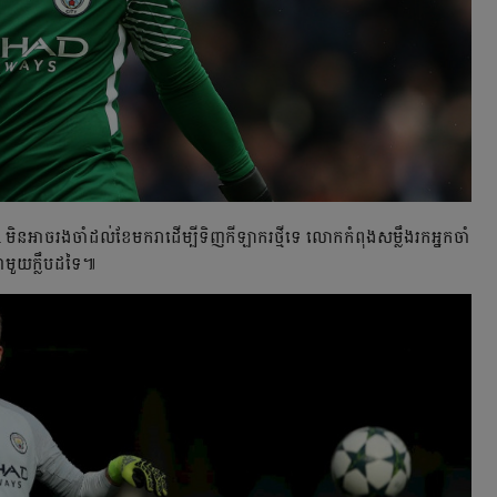
ិន​អាច​រង​ចាំ​ដល់​ខែ​មករា​ដើម្បី​ទិញ​កីឡាករ​​ថ្មី​ទេ លោក​កំពុង​​​សម្លឹង​រក​អ្នក​ចាំ​
មួយ​ក្លឹប​ដទៃ៕ ​​​