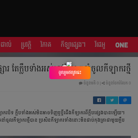
្រដាល់
ប្រវត្តិ​​
វិភាគ
កីឡា​ផ្សេង​ៗ
វីដេអូ
ារ តែ​ក្លឹប​​ទាំង​អស់​នៅ​តែ​អាច​នាំ​ចូល​កីឡាករ​ថ្មី
×
ចូលរួមឥលូវនេះ
ចំនួនមតិ
0
|
ចំនួនចែករំលែក 0
ាករ​បិទ ​ក្លឹប​ទាំងអស់​​មិន​អាច​ទិញ​ឬ​ខ្ចី​ជើង​​កីឡាករ​ពី​ក្លឹប​ផ្សេង​បាន​ឡើយ។
ចូល​កីឡាករ​ថ្មី​បាន ប្រសិន​កីឡាករ​ទាំង​នោះ​​​មិន​ជាប់​កុងត្រា​ជាមួយ​ក្លឹប​