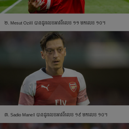
២. Mesut Ozil៖ បាន​ដូរ​លេខ​អាវ​ពី​លេខ ១១ មក​លេខ ១០។
៣. Sadio Mane៖ បាន​ដូរ​លេខ​អាវ​ពី​លេខ ១៩ មក​លេខ ១០។