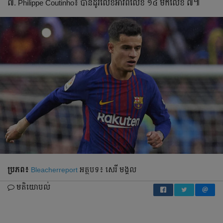
៧. Philippe Coutinho៖ បាន​ដូរ​លេខ​អាវ​ពី​លេខ ១៤ មក​លេខ ៧៕
ប្រភព៖
Bleacherreport
អត្ថបទ៖ សេរី មង្គល
មតិយោបល់