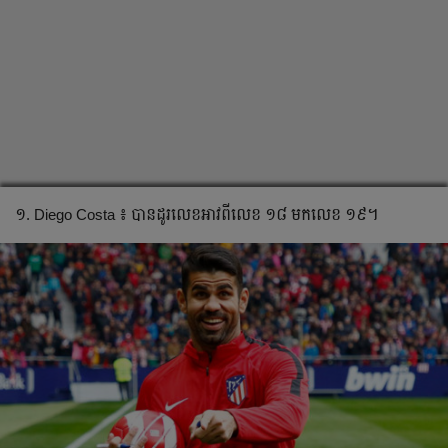
១. Diego Costa ៖ បាន​ដូរ​លេខ​អាវ​ពី​លេខ ១៨ មក​លេខ ១៩។