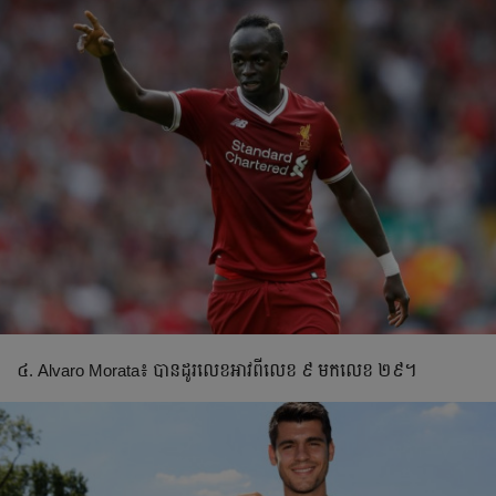
៤. Alvaro Morata៖ បាន​ដូរ​លេខ​អាវ​ពី​លេខ ៩ មក​លេខ ២៩។