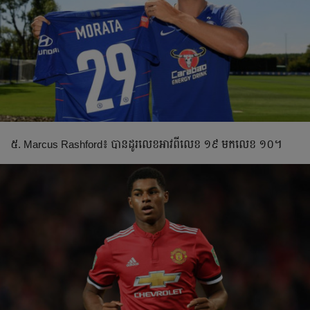
៥. Marcus Rashford៖ បាន​ដូរ​លេខ​អាវ​ពី​លេខ ១៩ មក​លេខ ១០។