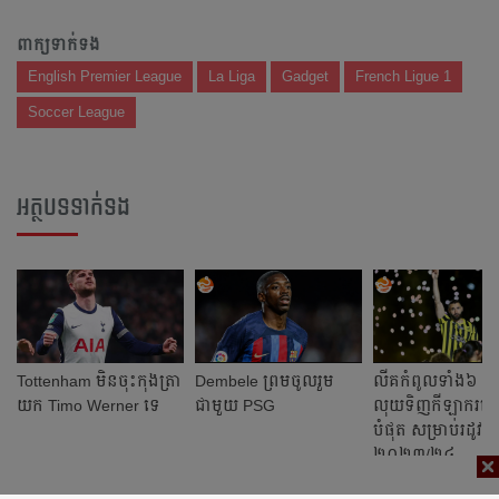
ពាក្យទាក់ទង
English Premier League
La Liga
Gadget
French Ligue 1
Soccer League
អត្ថបទទាក់ទង
Tottenham មិន​ចុះ​កុង​ត្រា​
Dembele ព្រម​ចូល​រួម​
លីគ​កំពូល​ទាំង​៦ ច
យក Timo Werner ទេ​​
ជាមួយ PSG
លុយ​ទិញ​កីឡាករ​ច្រ
បំផុត​ សម្រាប់​រដូវកាល​
២០២៣/២៤