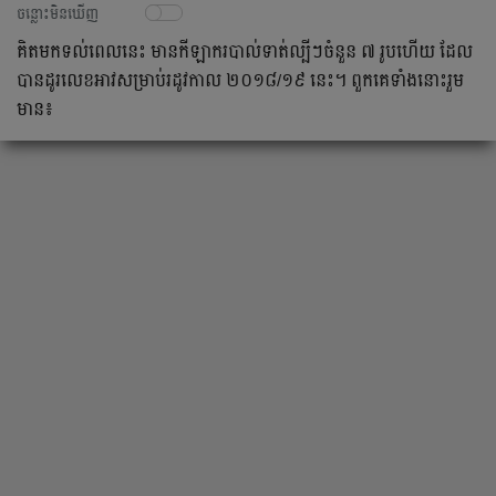
ចន្លោះមិនឃើញ
គិត​មក​ទល់​ពេល​នេះ មាន​កីឡាករ​បាល់ទាត់​ល្បីៗ​ចំនួន ៧ រូប​ហើយ ដែល​
បាន​ដូរ​លេខ​អាវ​សម្រាប់​រដូវ​កាល ២០១៨/១៩ នេះ។ ពួក​គេ​ទាំង​នោះ​រួម​
មាន៖