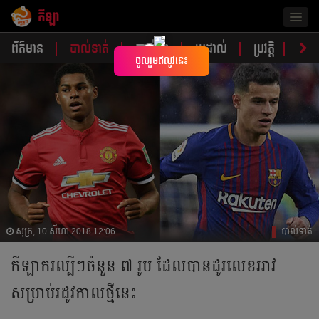
កីឡា
Togg
navig
ព័ត៌មាន
បាល់ទាត់
បាល់ទះ
ប្រដាល់
ប្រវត្តិ​​
វិភា
×
ចូលរួមឥលូវនេះ
សុក្រ, 10 សីហា 2018 12:06
បាល់ទាត់
កីឡាករ​ល្បី​ៗ​ចំនួន ៧ រូប ដែល​បាន​ដូរ​លេខ​អាវ​
សម្រាប់​រដូវ​កាល​ថ្មី​នេះ