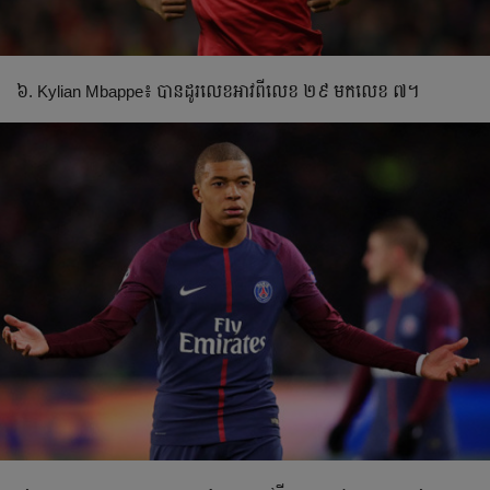
៦. Kylian Mbappe៖ បាន​ដូរ​លេខ​អាវ​ពី​លេខ ២៩ មក​លេខ ៧។